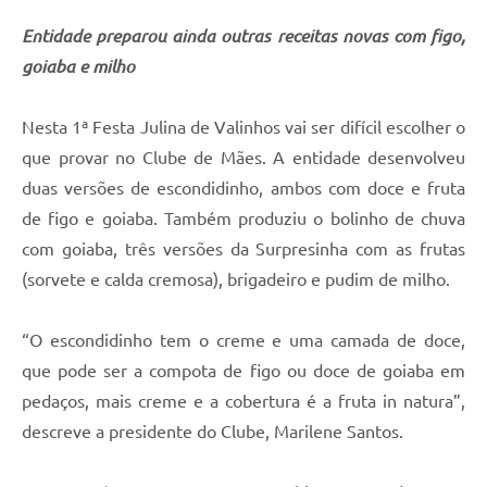
A Prefeitura
Entidade preparou ainda outras receitas novas com figo,
goiaba e milho
Enquete
Jornal
Nesta 1ª Festa Julina de Valinhos vai ser difícil escolher o
que provar no Clube de Mães. A entidade desenvolveu
Agenda
duas versões de escondidinho, ambos com doce e fruta
SIC
de figo e goiaba. Também produziu o bolinho de chuva
Contato
com goiaba, três versões da Surpresinha com as frutas
(sorvete e calda cremosa), brigadeiro e pudim de milho.
“O escondidinho tem o creme e uma camada de doce,
que pode ser a compota de figo ou doce de goiaba em
pedaços, mais creme e a cobertura é a fruta in natura”,
descreve a presidente do Clube, Marilene Santos.