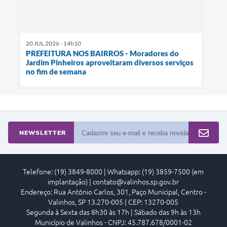
20 JUL 2026 - 14h10
PREFEITURA NOS BAIRROS - Moradores do
Jardim Pinheiros aproveitaram diversos serviços
no fim de semana
NEWSLETTER
Telefone: (19) 3849-8000 | Whatsapp: (19) 3859-7500 (em
implantação) | contato@valinhos.sp.gov.br
Endereço: Rua Antônio Carlos, 301, Paço Municipal, Centro -
Valinhos, SP 13.270-005 | CEP: 13270-005
Segunda à Sexta das 8h30 às 17h | Sábado das 9h às 13h
Município de Valinhos - CNPJ: 45.787.678/0001-02