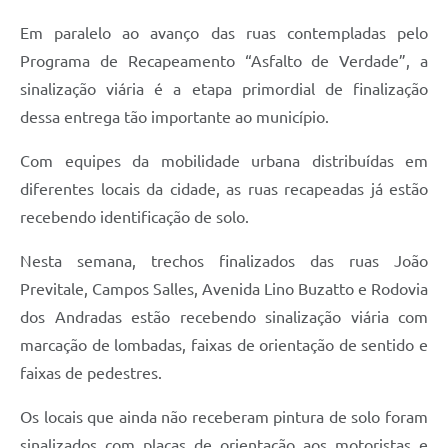
A Prefeitura
Em paralelo ao avanço das ruas contempladas pelo
Programa de Recapeamento “Asfalto de Verdade”, a
Enquete
sinalização viária é a etapa primordial de finalização
Jornal
dessa entrega tão importante ao município.
Agenda
Com equipes da mobilidade urbana distribuídas em
SIC
diferentes locais da cidade, as ruas recapeadas já estão
recebendo identificação de solo.
Contato
Nesta semana, trechos finalizados das ruas João
Previtale, Campos Salles, Avenida Lino Buzatto e Rodovia
dos Andradas estão recebendo sinalização viária com
marcação de lombadas, faixas de orientação de sentido e
faixas de pedestres.
Os locais que ainda não receberam pintura de solo foram
sinalizados com placas de orientação aos motoristas e