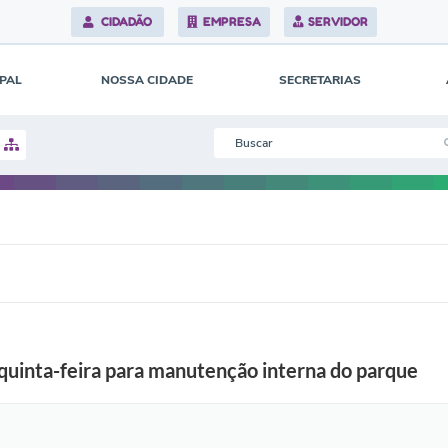
CIDADÃO
EMPRESA
SERVIDOR
IPAL
NOSSA CIDADE
SECRETARIAS
F
o
t
 quinta-feira para manutenção interna do parque
o
:
T
h
a
y