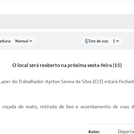
 MÍDIAS
RECEBA NOTÍCIAS
eitura:
Tom de voz:
O local será reaberto na próxima sexta-feira (15)
 Lazer do Trabalhador Ayrton Senna da Silva (CLT) estará fechad
, roçada de mato, retirada de lixo e assentamento de ruas 
.
Departa
Autor: