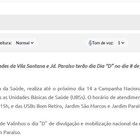
 MÍDIAS
RECEBA NOTÍCIAS
eitura:
Tom de voz:
des da Vila Santana e Jd. Paraíso terão dia Dia “D” no dia 8 de
a da Saúde, realiza até o próximo dia 14 a Campanha Naciona
 as Unidades Básicas de Saúde (UBSs). O horário de atendimen
 15h, e das USBs Bom Retiro, Jardim São Marcos e Jardim Paraís
e Valinhos o dia "D" de divulgação e mobilização nacional da 
m Paraíso.