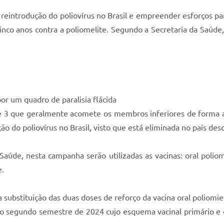
eintrodução do poliovírus no Brasil e empreender esforços par
inco anos contra a poliomelite. Segundo a Secretaria da Saúde
or um quadro de paralisia flácida
 e 3 que geralmente acomete os membros inferiores de forma ass
o do poliovírus no Brasil, visto que está eliminada no país des
úde, nesta campanha serão utilizadas as vacinas: oral poliomi
e.
 substituição das duas doses de reforço da vacina oral poliomie
 do segundo semestre de 2024 cujo esquema vacinal primário e 