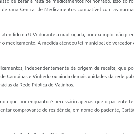
o de zerar a falta de medicamentos foi honrado. Isso só foi
a de uma Central de Medicamentos compatível com as normas 
e atendido na UPA durante a madrugada, por exemplo, não preci
ar o medicamento. A medida atendeu lei municipal do vereador A
dicamentos, independentemente da origem da receita, que po
de Campinas e Vinhedo ou ainda demais unidades da rede públi
mácias da Rede Pública de Valinhos.
ormou que por enquanto é necessário apenas que o paciente ten
entar comprovante de residência, em nome do paciente, Cartã