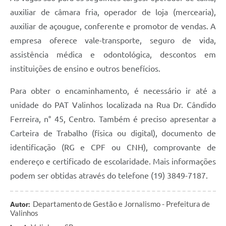
auxiliar de câmara fria, operador de loja (mercearia),
A Prefeitura
auxiliar de açougue, conferente e promotor de vendas. A
Enquete
empresa oferece vale-transporte, seguro de vida,
assistência médica e odontológica, descontos em
Jornal
instituições de ensino e outros benefícios.
Agenda
Para obter o encaminhamento, é necessário ir até a
SIC
unidade do PAT Valinhos localizada na Rua Dr. Cândido
Contato
Ferreira, n° 45, Centro. Também é preciso apresentar a
Carteira de Trabalho (física ou digital), documento de
identificação (RG e CPF ou CNH), comprovante de
endereço e certificado de escolaridade. Mais informações
podem ser obtidas através do telefone (19) 3849-7187.
Departamento de Gestão e Jornalismo - Prefeitura de
Autor:
Valinhos