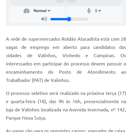
Arquivos para Download
Carta de Serviços
Turismo
Obras
A rede de supermercados Roldão Atacadista está com 28
vagas de emprego em aberto para candidatos das
Galeria de Vídeos
cidades de Valinhos, Vinhedo e Campinas. Os
Conselhos Municipais
interessados em participar do processo devem possuir o
Projetos
encaminhamento do Posto de Atendimento ao
Trabalhador (PAT) de Valinhos.
Contas Públicas
O processo seletivo será realizado na próxima terça (17)
Editais
e quarta-feira (18), das 9h às 16h, presencialmente na
Links
loja de Valinhos localizada na Avenida Invernada, nº 142,
Parque Nova Suíça.
Serviços Online
Telefones Úteis
As vagas são para os seguintes cargos: operador de caixa,