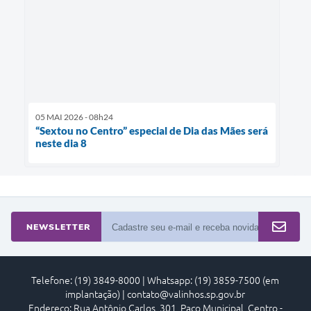
05 MAI 2026 - 08h24
“Sextou no Centro” especial de Dia das Mães será
neste dia 8
NEWSLETTER
Telefone: (19) 3849-8000 | Whatsapp: (19) 3859-7500 (em
implantação) | contato@valinhos.sp.gov.br
Endereço: Rua Antônio Carlos, 301, Paço Municipal, Centro -