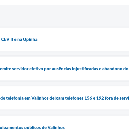
o CEV II e na Upinha
demite servidor efetivo por ausências injustificadas e abandono do
de telefonia em Valinhos deixam telefones 156 e 192 fora de serv
quipamentos públicos de Valinhos