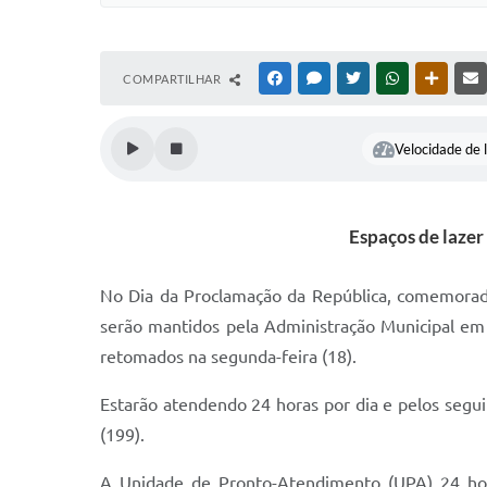
COMPARTILHAR
FACEBOOK
MESSENGER
TWITTER
WHATSAPP
OUTRAS
Velocidade de l
Espaços de lazer
No Dia da Proclamação da República, comemorado 
serão mantidos pela Administração Municipal em s
retomados na segunda-feira (18).
Estarão atendendo 24 horas por dia e pelos seg
(199).
A Unidade de Pronto-Atendimento (UPA) 24 hor