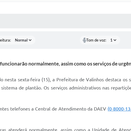
 MÍDIAS
RECEBA NOTÍCIAS
eitura:
Tom de voz:
 funcionarão normalmente, assim como os serviços de urgê
nesta sexta-feira (15), a Prefeitura de Valinhos destaca os s
istema de plantão. Os serviços administrativos nas repartiçõ
uintes telefones a Central de Atendimento da DAEV
(0-8000-13
as atenderá normalmente, assim como a Unidade de Atendim