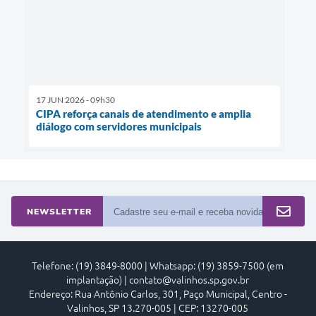
17 JUN 2026 - 09h30
CIPA reforça canais de atendimento e amplia
diálogo com servidores municipais
NEWSLETTER
Telefone: (19) 3849-8000 | Whatsapp: (19) 3859-7500 (em
implantação) | contato@valinhos.sp.gov.br
Endereço: Rua Antônio Carlos, 301, Paço Municipal, Centro -
Valinhos, SP 13.270-005 | CEP: 13270-005