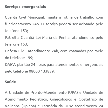
Serviços emergenciais
A Prefeitura
Enquete
Guarda Civil Municipal: mantém rotina de trabalho com
funcionamento 24h. O serviço poderá ser acionado pelo
Jornal
telefone 153;
Agenda
Patrulha Guardiã Lei Maria da Penha: atendimento pelo
telefone 153;
SIC
Defesa Civil: atendimento 24h, com chamadas por meio
Contato
do telefone 199;
DAEV: plantão 24 horas para atendimentos emergenciais
pelo telefone 08000 133839.
Saúde
A Unidade de Pronto-Atendimento (UPA) e Unidade de
Atendimento Pediátrico, Ginecológico e Obstétrico de
Valinhos (Upinha) e Farmácia da UPA: atendimento 24