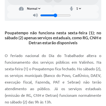
Arquivos para Download
Carta de Serviços
Turismo
Obras
Poupatempo não funciona nesta sexta-feira (1); no
sábado (2) apenas serviços estaduais, como RG, CNH e
Galeria de Vídeos
Detran estarão disponíveis
Conselhos Municipais
O feriado nacional do Dia do Trabalhador altera o
Projetos
funcionamento dos serviços públicos em Valinhos. Na
Contas Públicas
sexta-feira (1) o Poupatempo fica fechado. No sábado (2),
os serviços municipais (Banco do Povo, CadÚnico, DAEV,
Editais
execução fiscal, Fazenda, PAT e Sebrae) não terão
Links
atendimento ao público. Já os serviços estaduais
Serviços Online
(emissão de RG, CNH e Detran) funcionam normalmente
no sábado (2) das 9h às 13h.
Telefones Úteis