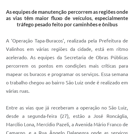
A Prefeitura
As equipes de manutenção percorrem as regiões onde
as vias têm maior fluxo de veículos, especialmente
Enquete
tráfego pesado feito por caminhões e ônibus
Jornal
A ‘Operação Tapa-Buracos’, realizada pela Prefeitura de
Agenda
Valinhos em várias regiões da cidade, está em ritmo
SIC
acelerado. As equipes da Secretaria de Obras Públicas
percorrem os pontos em condições mais críticas para
Contato
mapear os buracos e programar os serviços. Essa semana
o trabalho chegou ao bairro São Luiz onde é realizado em
várias ruas.
Entre as vias que já receberam a operação no São Luiz,
desde a
segunda
-feira (27), estão a José Roncáglia,
Marcílio Lona, Mercídio Pazeli, a Avenida Mário Franco de
Camargo, e a Rua Ângelo Dalanegra onde as serviços