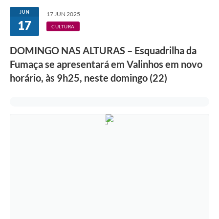
Secretarias
JUN
17 JUN 2025
17
Atos Oficiais
CULTURA
Legislação
DOMINGO NAS ALTURAS – Esquadrilha da
Fumaça se apresentará em Valinhos em novo
Transparência
horário, às 9h25, neste domingo (22)
Programa Famílias Fortes
Notícias
Contratação de estagiário - estudante de Direito -
Procuradoria do Município de Valinhos
Vagas de emprego no PAT Valinhos
Contratos
Galeria de Fotos
Audiências Públicas