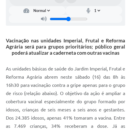
Arquivos para Download
Carta de Serviços
Turismo
Obras
Vacinação nas unidades Imperial, Frutal e Reforma
Agrária será para grupos prioritários; público geral
Galeria de Vídeos
poderá atualizar a caderneta com outras vacinas
Conselhos Municipais
As unidades básicas de saúde do Jardim Imperial, Frutal e
Projetos
Reforma Agrária abrem neste sábado (16) das 8h às
Contas Públicas
16h30 para vacinação contra a gripe apenas para o grupo
de risco (relação abaixo). O objetivo da ação é ampliar a
Editais
cobertura vacinal especialmente do grupo formado por
Links
idosos, crianças de seis meses a seis anos e gestantes.
Serviços Online
Dos 24.385 idosos, apenas 41% tomaram a vacina. Entre
as 7.469 crianças, 34% receberam a dose. Já as
Telefones Úteis