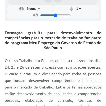
Arquivos para Download
Carta de Serviços
Turismo
Obras
Formação gratuita para desenvolvimento de
competências para o mercado de trabalho faz parte
Galeria de Vídeos
do programa Meu Emprego do Governo do Estado de
São Paulo
Conselhos Municipais
Projetos
O curso Trabalho em Equipe, que será realizado nos dias
Contas Públicas
24, 25 e 26 de setembro, está com as inscrições abertas.
O curso é gratuito e direcionado para todas as pessoas
Editais
que buscam desenvolver competências e habilidades
Links
para o mercado de trabalho. Entre os temas abordados
estão: desenvolvimento de habilidades e competências
Serviços Online
pessoais, elaboração de currículo, técnicas de
Telefones Úteis