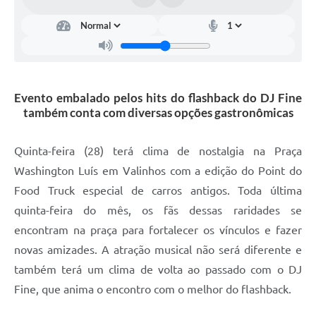
Arquivos para Download
Carta de Serviços
Turismo
Obras
Evento embalado pelos hits do flashback do DJ Fine
também conta com diversas opções gastronômicas
Galeria de Vídeos
Conselhos Municipais
Quinta-feira (28) terá clima de nostalgia na Praça
Washington Luís em Valinhos com a edição do Point do
Projetos
Food Truck especial de carros antigos. Toda última
Contas Públicas
quinta-feira do mês, os fãs dessas raridades se
Editais
encontram na praça para fortalecer os vínculos e fazer
novas amizades. A atração musical não será diferente e
Links
também terá um clima de volta ao passado com o DJ
Serviços Online
Fine, que anima o encontro com o melhor do flashback.
Telefones Úteis