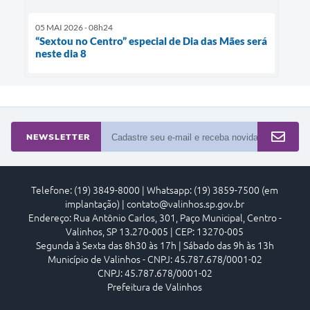
05 MAI 2026 - 08h24
“Sextou no Centro” especial de Dia das Mães será
neste dia 8
NEWSLETTER
Telefone: (19) 3849-8000 | Whatsapp: (19) 3859-7500 (em
implantação) | contato@valinhos.sp.gov.br
Endereço: Rua Antônio Carlos, 301, Paço Municipal, Centro -
Valinhos, SP 13.270-005 | CEP: 13270-005
Segunda à Sexta das 8h30 às 17h | Sábado das 9h às 13h
Município de Valinhos - CNPJ: 45.787.678/0001-02
CNPJ: 45.787.678/0001-02
Prefeitura de Valinhos