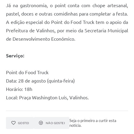
Já na gastronomia, o point conta com chope artesanal,
A Prefeitura
pastel, doces e outras comidinhas para completar a festa.
Enquete
A edição especial do Point do Food Truck tem o apoio da
Prefeitura de Valinhos, por meio da Secretaria Municipal
Jornal
de Desenvolvimento Econômico.
Agenda
Serviço:
SIC
Contato
Point do Food Truck
Data: 28 de agosto (quinta-feira)
Horário: 18h
Local: Praça Washington Luís, Valinhos.
Seja o primeiro a curtir esta
GOSTEI
NÃO GOSTEI
notícia.