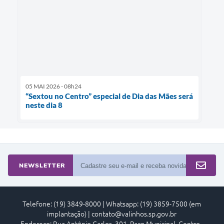
05 MAI 2026 - 08h24
“Sextou no Centro” especial de Dia das Mães será
neste dia 8
NEWSLETTER
Telefone: (19) 3849-8000 | Whatsapp: (19) 3859-7500 (em
implantação) | contato@valinhos.sp.gov.br
Endereço: Rua Antônio Carlos, 301, Paço Municipal, Centro -