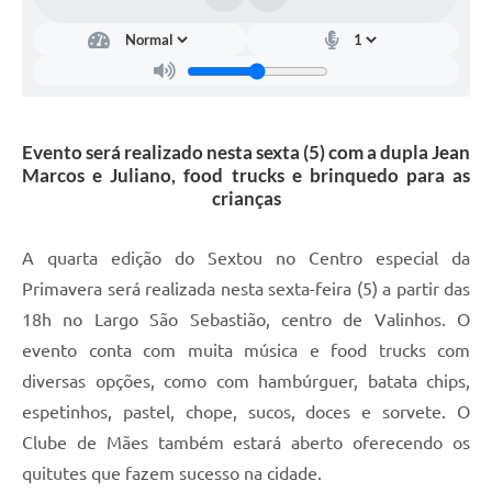
Arquivos para Download
Carta de Serviços
Turismo
Obras
Evento será realizado nesta sexta (5) com a dupla Jean
Marcos e Juliano, food trucks e brinquedo para as
Galeria de Vídeos
crianças
Conselhos Municipais
A quarta edição do Sextou no Centro especial da
Projetos
Primavera será realizada nesta sexta-feira (5) a partir das
Contas Públicas
18h no Largo São Sebastião, centro de Valinhos. O
evento conta com muita música e food trucks com
Editais
diversas opções, como com hambúrguer, batata chips,
Links
espetinhos, pastel, chope, sucos, doces e sorvete. O
Serviços Online
Clube de Mães também estará aberto oferecendo os
quitutes que fazem sucesso na cidade.
Telefones Úteis