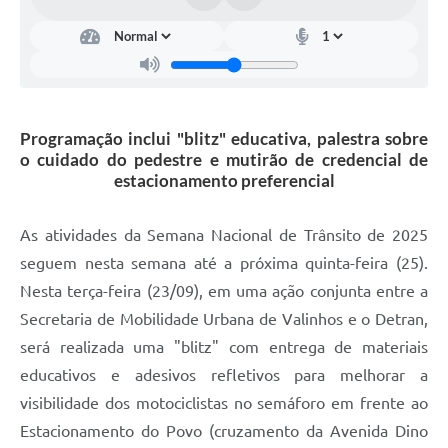
Arquivos para Download
Carta de Serviços
Turismo
Obras
Programação inclui "blitz" educativa, palestra sobre
o cuidado do pedestre e mutirão de credencial de
Galeria de Vídeos
estacionamento preferencial
Conselhos Municipais
As atividades da Semana Nacional de Trânsito de 2025
Projetos
seguem nesta semana até a próxima quinta-feira (25).
Contas Públicas
Nesta terça-feira (23/09), em uma ação conjunta entre a
Secretaria de Mobilidade Urbana de Valinhos e o Detran,
Editais
será realizada uma "blitz" com entrega de materiais
Links
educativos e adesivos refletivos para melhorar a
Serviços Online
visibilidade dos motociclistas no semáforo em frente ao
Estacionamento do Povo (cruzamento da Avenida Dino
Telefones Úteis