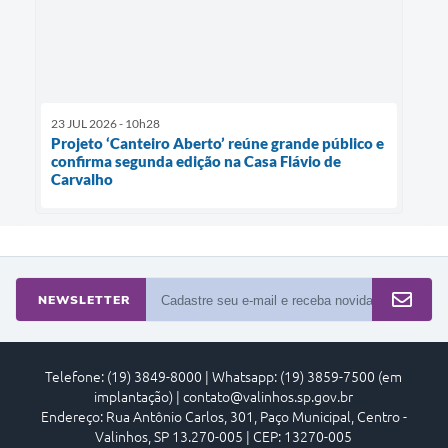
23 JUL 2026 - 10h28
Projeto ‘Canteiro Aberto’ reúne grande público e
confirma segunda edição na Casa Flávio de
Carvalho
NEWSLETTER
Telefone: (19) 3849-8000 | Whatsapp: (19) 3859-7500 (em
implantação) | contato@valinhos.sp.gov.br
Endereço: Rua Antônio Carlos, 301, Paço Municipal, Centro -
Valinhos, SP 13.270-005 | CEP: 13270-005