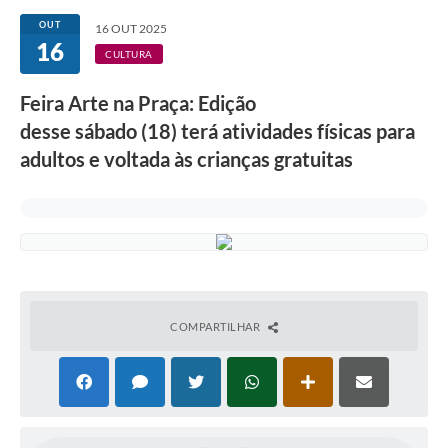
Secretarias
OUT
16 OUT 2025
16
Atos Oficiais
CULTURA
Legislação
Feira Arte na Praça: Edição
desse sábado (18) terá atividades físicas para
Transparência
adultos e voltada às crianças gratuitas
Programa Famílias Fortes
Notícias
Contratação de estagiário - estudante de Direito -
Procuradoria do Município de Valinhos
Vagas de emprego no PAT Valinhos
COMPARTILHAR
Contratos
Galeria de Fotos
Audiências Públicas