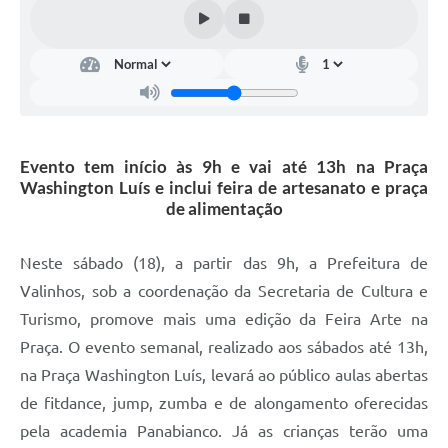
Arquivos para Download
Carta de Serviços
Turismo
Obras
Evento tem início às 9h e vai até 13h na Praça
Galeria de Vídeos
Washington Luís e inclui feira de artesanato e praça
Conselhos Municipais
de alimentação
Projetos
Neste sábado (18), a partir das 9h, a Prefeitura de
Contas Públicas
Valinhos, sob a coordenação da Secretaria de Cultura e
Turismo, promove mais uma edição da Feira Arte na
Editais
Praça. O evento semanal, realizado aos sábados até 13h,
Links
na Praça Washington Luís, levará ao público aulas abertas
Serviços Online
de fitdance, jump, zumba e de alongamento oferecidas
pela academia Panabianco. Já as crianças terão uma
Telefones Úteis