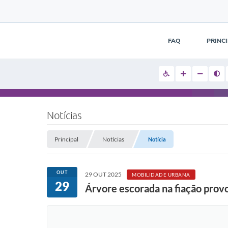
FAQ
PRINC
Notícias
Principal
Notícias
Notícia
OUT
29 OUT 2025
MOBILIDADE URBANA
29
Árvore escorada na fiação provo