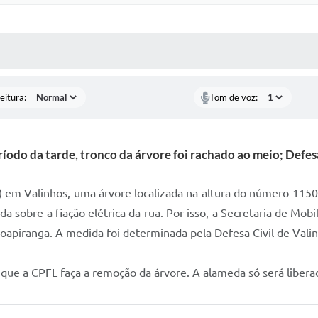
 MÍDIAS
RECEBA NOTÍCIAS
eitura:
Tom de voz:
íodo da tarde, tronco da árvore foi rachado ao meio; Defes
) em Valinhos, uma árvore localizada na altura do número 1150
 sobre a fiação elétrica da rua. Por isso, a Secretaria de Mob
oapiranga. A medida foi determinada pela Defesa Civil de Valin
é que a CPFL faça a remoção da árvore. A alameda só será libera