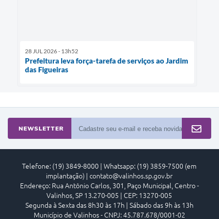
28 JUL 2026 - 13h52
Prefeitura leva força-tarefa de serviços ao Jardim
das Figueiras
NEWSLETTER
Telefone: (19) 3849-8000 | Whatsapp: (19) 3859-7500 (em
implantação) | contato@valinhos.sp.gov.br
Endereço: Rua Antônio Carlos, 301, Paço Municipal, Centro -
Valinhos, SP 13.270-005 | CEP: 13270-005
Segunda à Sexta das 8h30 às 17h | Sábado das 9h às 13h
Município de Valinhos - CNPJ: 45.787.678/0001-02