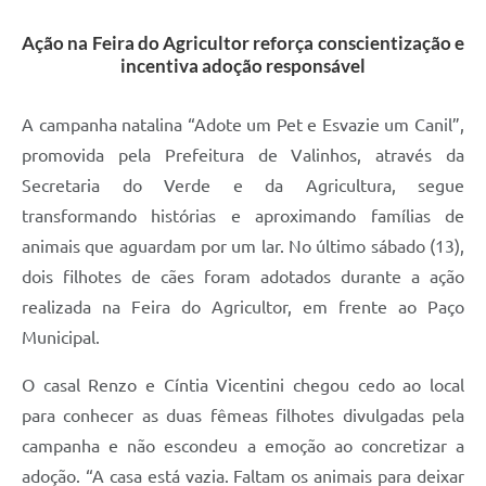
A Prefeitura
Ação na Feira do Agricultor reforça conscientização e
incentiva adoção responsável
Enquete
Jornal
A campanha natalina “Adote um Pet e Esvazie um Canil”,
promovida pela Prefeitura de Valinhos, através da
Agenda
Secretaria do Verde e da Agricultura, segue
SIC
transformando histórias e aproximando famílias de
animais que aguardam por um lar. No último sábado (13),
Contato
dois filhotes de cães foram adotados durante a ação
realizada na Feira do Agricultor, em frente ao Paço
Municipal.
O casal Renzo e Cíntia Vicentini chegou cedo ao local
para conhecer as duas fêmeas filhotes divulgadas pela
campanha e não escondeu a emoção ao concretizar a
adoção. “A casa está vazia. Faltam os animais para deixar