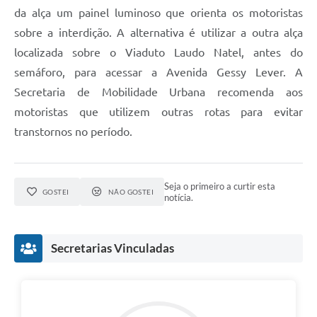
da alça um painel luminoso que orienta os motoristas
A Prefeitura
sobre a interdição. A alternativa é utilizar a outra alça
Enquete
localizada sobre o Viaduto Laudo Natel, antes do
semáforo, para acessar a Avenida Gessy Lever. A
Jornal
Secretaria de Mobilidade Urbana recomenda aos
Agenda
motoristas que utilizem outras rotas para evitar
transtornos no período.
SIC
Contato
Seja o primeiro a curtir esta
GOSTEI
NÃO GOSTEI
notícia.
Secretarias Vinculadas