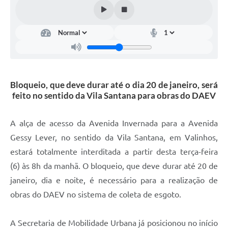
Arquivos para Download
Carta de Serviços
Turismo
Obras
Bloqueio, que deve durar até o dia 20 de janeiro, será
Galeria de Vídeos
feito no sentido da Vila Santana para obras do DAEV
Conselhos Municipais
A alça de acesso da Avenida Invernada para a Avenida
Projetos
Gessy Lever, no sentido da Vila Santana, em Valinhos,
Contas Públicas
estará totalmente interditada a partir desta terça-feira
Editais
(6) às 8h da manhã. O bloqueio, que deve durar até 20 de
janeiro, dia e noite, é necessário para a realização de
Links
obras do DAEV no sistema de coleta de esgoto.
Serviços Online
A Secretaria de Mobilidade Urbana já posicionou no início
Telefones Úteis