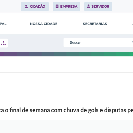
o
CIDADÃO
EMPRESA
SERVIDOR
c
i
o
n
IPAL
NOSSA CIDADE
SECRETARIAS
a
n
t
e
n
o
B
o
m
R
e
t
i
r
o
(
f
a o final de semana com chuva de gols e disputas pe
o
t
o
-
d
i