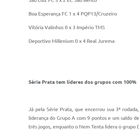
São Luiz FC 3 x 2 EC São Bento
Boa Esperança FC 1 x 4 PQP13/Cruzeiro
Vitória Valinhos 0 x 3 Império TMS
Deportivo Millenium 0 x 4 Real Jurema
Série Prata tem líderes dos grupos com 100%
Já pela Série Prata, que encerrou sua 3ª rodad
liderança do Grupo A com 9 pontos e um saldo de 
três jogos, enquanto o Nem Tenta lidera o grupo D