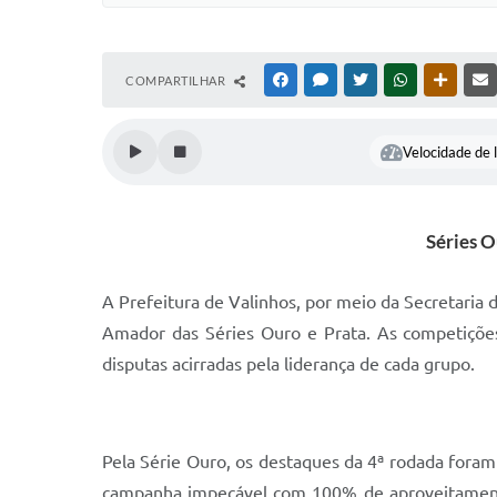
COMPARTILHAR
FACEBOOK
MESSENGER
TWITTER
WHATSAPP
OUTRAS
Velocidade de l
Séries O
A Prefeitura de Valinhos, por meio da Secretaria
Amador das Séries Ouro e Prata. As competiçõe
disputas acirradas pela liderança de cada grupo.
Pela Série Ouro, os destaques da 4ª rodada foram
campanha impecável com 100% de aproveitamento