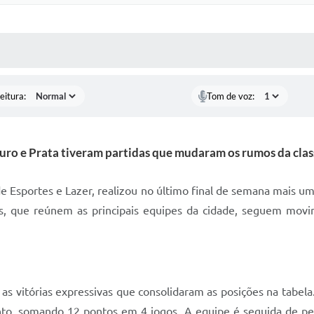
 MÍDIAS
RECEBA NOTÍCIAS
eitura:
Tom de voz:
uro e Prata tiveram partidas que mudaram os rumos da clas
 de Esportes e Lazer, realizou no último final de semana mais 
s, que reúnem as principais equipes da cidade, seguem movi
 as vitórias expressivas que consolidaram as posições na tab
, somando 12 pontos em 4 jogos. A equipe é seguida de pe