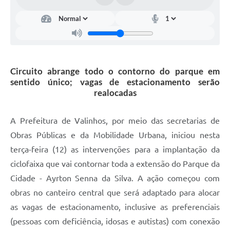
Arquivos para Download
Carta de Serviços
Turismo
Obras
Circuito abrange todo o contorno do parque em
sentido único; vagas de estacionamento serão
Galeria de Vídeos
realocadas
Conselhos Municipais
A Prefeitura de Valinhos, por meio das secretarias de
Projetos
Obras Públicas e da Mobilidade Urbana, iniciou nesta
Contas Públicas
terça-feira (12) as intervenções para a implantação da
ciclofaixa que vai contornar toda a extensão do Parque da
Editais
Cidade - Ayrton Senna da Silva. A ação começou com
Links
obras no canteiro central que será adaptado para alocar
Serviços Online
as vagas de estacionamento, inclusive as preferenciais
(pessoas com deficiência, idosas e autistas) com conexão
Telefones Úteis