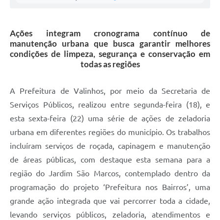
A Prefeitura
Ações integram cronograma contínuo de
Enquete
manutenção urbana que busca garantir melhores
condições de limpeza, segurança e conservação em
Jornal
todas as regiões
Agenda
A Prefeitura de Valinhos, por meio da Secretaria de
SIC
Serviços Públicos, realizou entre
segunda
-feira (18), e
Contato
esta
sexta
-feira (22) uma série de ações de zeladoria
urbana em diferentes regiões do município. Os trabalhos
incluíram serviços de roçada, capinagem e manutenção
de áreas públicas, com destaque esta semana para a
região do Jardim São Marcos, contemplado dentro da
programação do projeto ‘Prefeitura nos Bairros’, uma
grande ação integrada que vai percorrer toda a cidade,
levando serviços públicos, zeladoria, atendimentos e