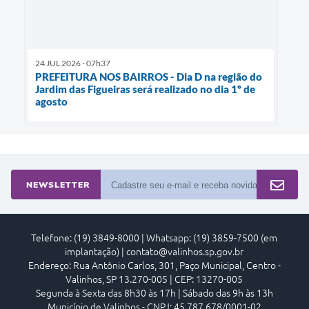
24 JUL 2026 - 07h37
PREFEITURA NOS BAIRROS - Dia D na região do
Jardim das Figueiras será realizado no dia 1º de
agosto
NEWSLETTER
Telefone: (19) 3849-8000 | Whatsapp: (19) 3859-7500 (em
implantação) | contato@valinhos.sp.gov.br
Endereço: Rua Antônio Carlos, 301, Paço Municipal, Centro -
Valinhos, SP 13.270-005 | CEP: 13270-005
Segunda à Sexta das 8h30 às 17h | Sábado das 9h às 13h
Município de Valinhos - CNPJ: 45.787.678/0001-02