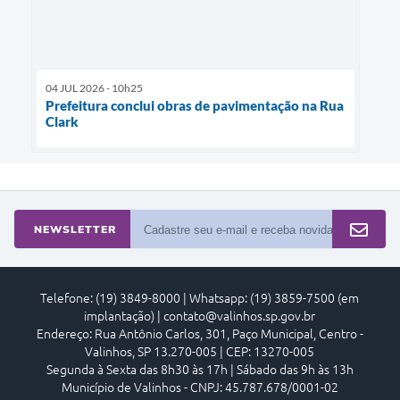
04 JUL 2026 - 10h25
Prefeitura conclui obras de pavimentação na Rua
Clark
NEWSLETTER
Telefone: (19) 3849-8000 | Whatsapp: (19) 3859-7500 (em
implantação) | contato@valinhos.sp.gov.br
Endereço: Rua Antônio Carlos, 301, Paço Municipal, Centro -
Valinhos, SP 13.270-005 | CEP: 13270-005
Segunda à Sexta das 8h30 às 17h | Sábado das 9h às 13h
Município de Valinhos - CNPJ: 45.787.678/0001-02