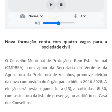
Arquivos para Download
Carta de Serviços
Turismo
Obras
Nova formação conta com quatro vagas para a
Galeria de Vídeos
sociedade civil
Conselhos Municipais
O Conselho Municipal de Proteção e Bem Estar Animal
Projetos
(CMPBEA), com apoio da Secretaria do Verde e da
Contas Públicas
Agricultura da Prefeitura de Valinhos, promove eleição
Editais
da nova composição do órgão para o biênio 2026-2028. A
eleição será nesta segunda-feira (15), a partir das 18h30,
Links
com assinatura da lista de presença, no auditório da Casa
Serviços Online
dos Conselhos.
Telefones Úteis