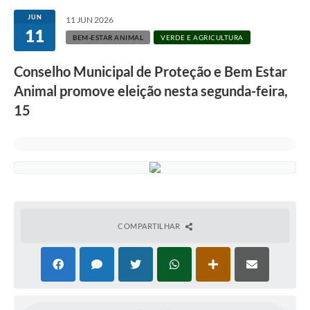
Secretarias
JUN
11 JUN 2026
11
Atos Oficiais
BEM-ESTAR ANIMAL
VERDE E AGRICULTURA
Legislação
Conselho Municipal de Proteção e Bem Estar
Animal promove eleição nesta segunda-feira,
Transparência
15
Programa Famílias Fortes
Notícias
Contratação de estagiário - estudante de Direito -
Procuradoria do Município de Valinhos
Vagas de emprego no PAT Valinhos
COMPARTILHAR
Contratos
Galeria de Fotos
Audiências Públicas