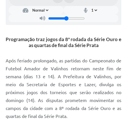
Arquivos para Download
Carta de Serviços
Turismo
Obras
Programação traz jogos da 8ª rodada da Série Ouro e
as quartas de final da Série Prata
Galeria de Vídeos
Conselhos Municipais
Após feriado prolongado, as partidas do Campeonato de
Futebol Amador de Valinhos retornam neste fim de
Projetos
semana (dias 13 e 14). A Prefeitura de Valinhos, por
Contas Públicas
meio da Secretaria de Esportes e Lazer, divulga os
Editais
próximos jogos dos torneios que serão realizados no
domingo (14). As disputas prometem movimentar os
Links
campos da cidade com a 8ª rodada da Série Ouro e as
Serviços Online
quartas de final da Série Prata.
Telefones Úteis