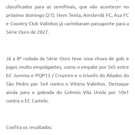
classificados para as semifinais, que vão acontecer no
A Prefeitura
próximo domingo (21): Nem Tenta, Amsterdã FC, Asa FC
Enquete
e Country Club Valinhos já carimbaram passaporte para a
Série Ouro de 2027.
Jornal
Agenda
SIC
Já a 8ª rodada da Série Ouro teve uma chuva de gols e
jogos muito empolgantes, como o empate por 5x5 entre
Contato
EC Jurema e PQP13 / Cruzeiro e o triunfo do Aliados do
São Pedro por 5x4 contra o Vitória Valinhos. Destaque
ainda para a goleada do Grêmio Vila Unida por 10x1
contra o EC Castelo.
Confira os resultados: