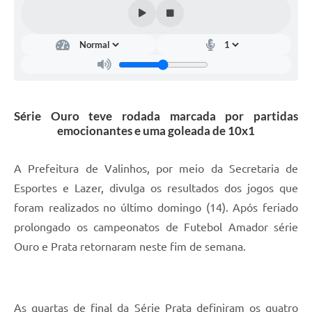
Arquivos para Download
Carta de Serviços
Turismo
Obras
Série Ouro teve rodada marcada por partidas
Galeria de Vídeos
emocionantes e uma goleada de 10x1
Conselhos Municipais
A Prefeitura de Valinhos, por meio da Secretaria de
Projetos
Esportes e Lazer, divulga os resultados dos jogos que
Contas Públicas
foram realizados no último domingo (14). Após feriado
Editais
prolongado os campeonatos de Futebol Amador série
Ouro e Prata retornaram neste fim de semana.
Links
Serviços Online
Telefones Úteis
As quartas de final da Série Prata definiram os quatro