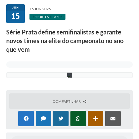
-
Secretarias
d
JUN
15 JUN 2026
i
15
v
Atos Oficiais
ESPORTES E LAZER
u
l
Legislação
Série Prata define semifinalistas e garante
g
a
novos times na elite do campeonato no ano
Transparência
ç
ã
que vem
o
Programa Famílias Fortes
P
M
Notícias
V
)
Contratação de estagiário - estudante de Direito -
Procuradoria do Município de Valinhos
Vagas de emprego no PAT Valinhos
COMPARTILHAR
Contratos
Galeria de Fotos
Audiências Públicas