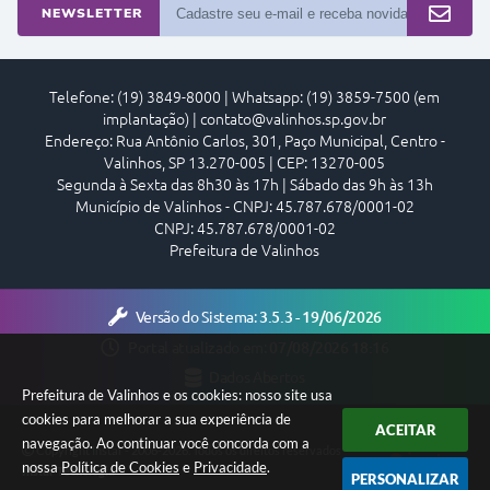
NEWSLETTER
Telefone: (19) 3849-8000 | Whatsapp: (19) 3859-7500 (em
implantação) | contato@valinhos.sp.gov.br
Endereço: Rua Antônio Carlos, 301, Paço Municipal, Centro -
Valinhos, SP 13.270-005 | CEP: 13270-005
Segunda à Sexta das 8h30 às 17h | Sábado das 9h às 13h
Município de Valinhos - CNPJ: 45.787.678/0001-02
CNPJ: 45.787.678/0001-02
Prefeitura de Valinhos
Versão do Sistema:
3.5.3 - 19/06/2026
Portal atualizado em:
07/08/2026 18:16
Dados Abertos
Prefeitura de Valinhos e os cookies: nosso site usa
cookies para melhorar a sua experiência de
ACEITAR
navegação. Ao continuar você concorda com a
Copyright Instar - 2006-2026. Todos os direitos reservados -
nossa
Política de Cookies
e
Privacidade
.
Instar Tecnologia
PERSONALIZAR