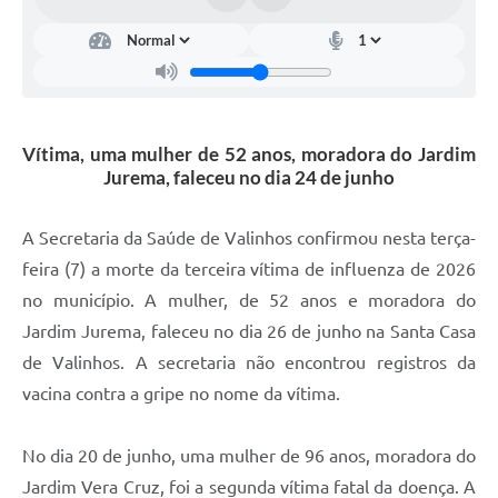
Arquivos para Download
Carta de Serviços
Turismo
Obras
Vítima, uma mulher de 52 anos, moradora do Jardim
Jurema, faleceu no dia 24 de junho
Galeria de Vídeos
Conselhos Municipais
A Secretaria da Saúde de Valinhos confirmou nesta terça-
feira (7) a morte da terceira vítima de influenza de 2026
Projetos
no município. A mulher, de 52 anos e moradora do
Contas Públicas
Jardim Jurema, faleceu no dia 26 de junho na Santa Casa
Editais
de Valinhos. A secretaria não encontrou registros da
vacina contra a gripe no nome da vítima.
Links
Serviços Online
No dia 20 de junho, uma mulher de 96 anos, moradora do
Jardim Vera Cruz, foi a segunda vítima fatal da doença. A
Telefones Úteis