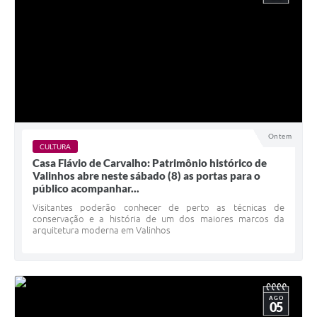
Ontem
CULTURA
Casa Flávio de Carvalho: Patrimônio histórico de
Valinhos abre neste sábado (8) as portas para o
público acompanhar...
Visitantes poderão conhecer de perto as técnicas de
conservação e a história de um dos maiores marcos da
arquitetura moderna em Valinhos
AGO
05