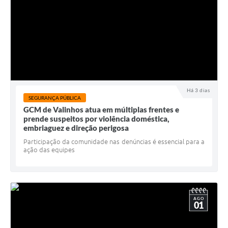
Há 3 dias
SEGURANÇA PÚBLICA
GCM de Valinhos atua em múltiplas frentes e
prende suspeitos por violência doméstica,
embriaguez e direção perigosa
Participação da comunidade nas denúncias é essencial para a
ação das equipes
AGO
01