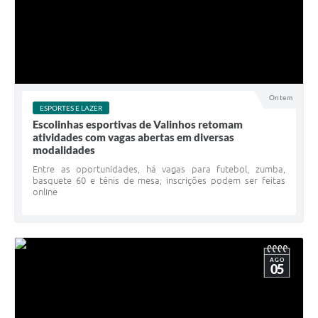
Ontem
ESPORTES E LAZER
Escolinhas esportivas de Valinhos retomam
atividades com vagas abertas em diversas
modalidades
Entre as oportunidades, há vagas para futebol, zumba,
basquete 60 e tênis de mesa; inscrições podem ser feitas
online
AGO
05