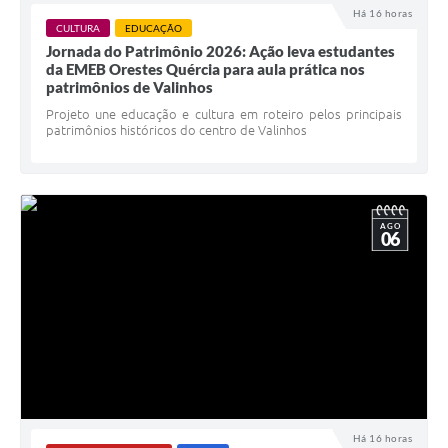
Há 16 horas
A Prefeitura
CULTURA
EDUCAÇÃO
Jornada do Patrimônio 2026: Ação leva estudantes
da EMEB Orestes Quércia para aula prática nos
Enquete
patrimônios de Valinhos
Jornal
Projeto une educação e cultura em roteiro pelos principais
patrimônios históricos do centro de Valinhos
Agenda
SIC
Contato
AGO
06
Há 16 horas