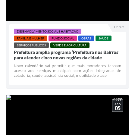
Ontem
DESENVOLVIMENTO SOCIAL E HABITAÇÃO
FAMÍLIA E MULHER
FUNDO SOCIAL
OBRAS
SAÚDE
SERVIÇOS PÚBLICOS
VERDE E AGRICULTURA
Prefeitura amplia programa ‘Prefeitura nos Bairros’
para atender cinco novas regiões da cidade
Novo calendário vai permitir que mais moradores tenham
acesso aos serviços municipais com ações integradas de
zeladoria, saúde, assistência social, mobilidade e lazer
AGO
05