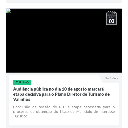
AGO
03
Há 3 dias
TURISMO
Audiência pública no dia 10 de agosto marcará
etapa decisiva para o Plano Diretor de Turismo de
Valinhos
Conclusão da revisão do PDT é etapa necessária para o
processo de obtenção do título de Município de Interesse
Turístico