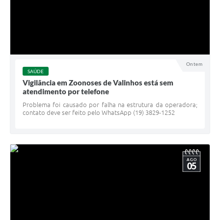
Ontem
SAÚDE
Vigilância em Zoonoses de Valinhos está sem
atendimento por telefone
Problema foi causado por falha na estrutura da operadora;
contato deve ser feito pelo WhatsApp (19) 3829-1252
AGO
05