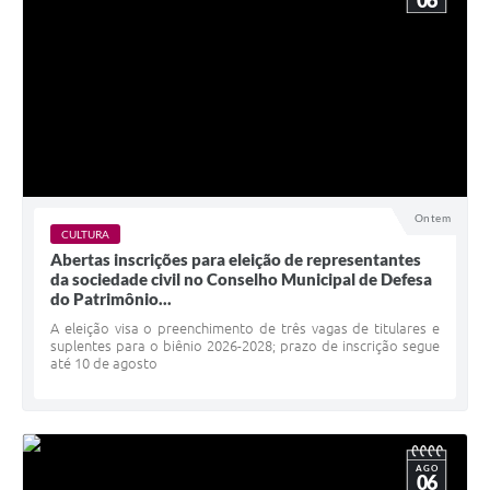
06
Ontem
CULTURA
Abertas inscrições para eleição de representantes
da sociedade civil no Conselho Municipal de Defesa
do Patrimônio...
A eleição visa o preenchimento de três vagas de titulares e
suplentes para o biênio 2026-2028; prazo de inscrição segue
até 10 de agosto
AGO
06