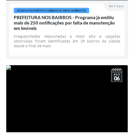
Arquivos para Download
Há 1 hora
DESENVOLVIMENTO URBANO E MEIO AMBIENTE
Carta de Serviços
PREFEITURA NOS BAIRROS - Programa já emitiu
mais de 250 notificações por falta de manutenção
Turismo
em imóveis
Irregularidades relacionadas a mato alto e calçadas
Obras
obstruídas foram identificadas em 29 bairros da cidade
desde o final de maio
Galeria de Vídeos
Conselhos Municipais
Projetos
AGO
06
Contas Públicas
Editais
Links
Serviços Online
Telefones Úteis