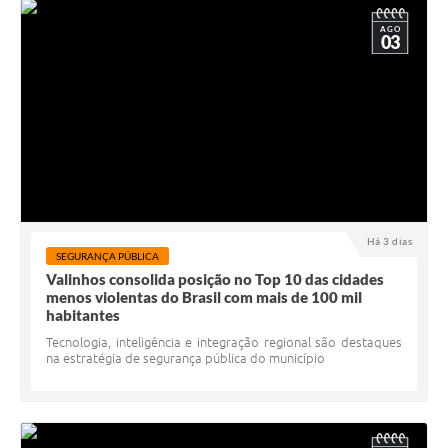
AGO
03
Há 3 dias
SEGURANÇA PÚBLICA
Valinhos consolida posição no Top 10 das cidades
menos violentas do Brasil com mais de 100 mil
habitantes
Tecnologia, inteligência e integração regional são destaques
na estratégia de segurança pública do município