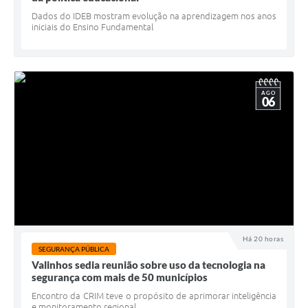
Dados do IDEB mostram evolução na aprendizagem nos anos
iniciais do Ensino Fundamental
AGO
06
Há 20 horas
SEGURANÇA PÚBLICA
Valinhos sedia reunião sobre uso da tecnologia na
segurança com mais de 50 municípios
Encontro da CRIM teve o propósito de aprimorar inteligência
e monitoramento regional