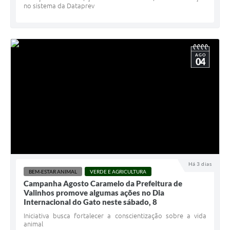
no sistema da Dataprev
AGO
04
Há 3 dias
BEM-ESTAR ANIMAL
VERDE E AGRICULTURA
Campanha Agosto Caramelo da Prefeitura de
Valinhos promove algumas ações no Dia
Internacional do Gato neste sábado, 8
Iniciativa busca fortalecer a conscientização sobre a vida
animal