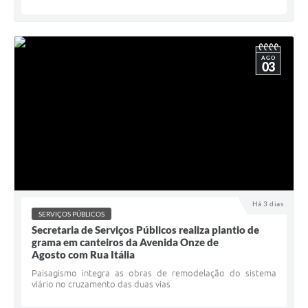
AGO
03
Há 3 dias
SERVIÇOS PÚBLICOS
Secretaria de Serviços Públicos realiza plantio de
grama em canteiros da Avenida Onze de
Agosto com Rua Itália
Paisagismo integra as obras de remodelação do sistema
viário no cruzamento das duas vias