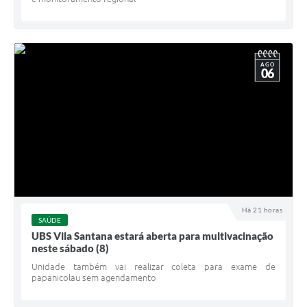
AGO
06
Há 21 horas
SAÚDE
UBS Vila Santana estará aberta para multivacinação
neste sábado (8)
Unidade também vai realizar coleta para exame de
papanicolau sem agendamento