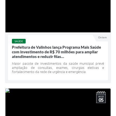
Ontem
SAÚDE
Prefeitura de Valinhos lança Programa Mais Saúde
com investimento de R$ 70 milhões para ampliar
atendimentos e reduzir filas...
Maior pacote de investimentos da saúde municipal prevê
ampliação de consultas, exames, cirurgias eletivas e
fortalecimento da rede de urgência e emergência
AGO
05