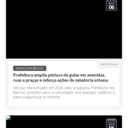
AGO
06
Há 23 horas
SERVIÇOS PÚBLICOS
Prefeitura amplia pintura de guias em avenidas,
ruas e praças e reforça ações de zeladoria urbana
Serviço intensificado em 2026 pelo programa Prefeitura nos
Bairros contribui para a valorização dos espaços públicos e
para a segurança no trânsito
AGO