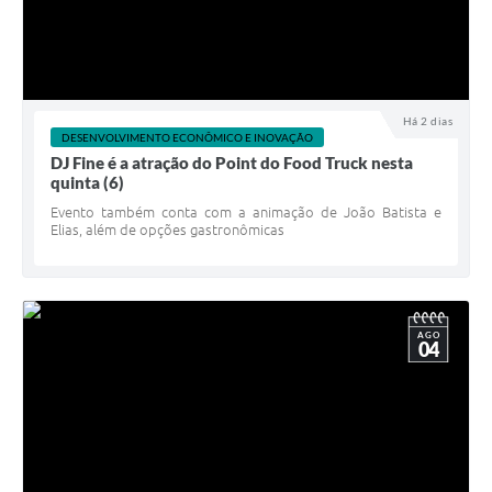
Há 2 dias
DESENVOLVIMENTO ECONÔMICO E INOVAÇÃO
DJ Fine é a atração do Point do Food Truck nesta
quinta (6)
Evento também conta com a animação de João Batista e
Elias, além de opções gastronômicas
AGO
04