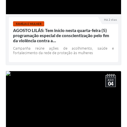
Há 2 dias
FAMÍLIA E MULHER
AGOSTO LILÁS: Tem início nesta quarta-feira (5)
programação especial de conscientização pelo fim
da violência contra a...
Campanha reúne ações de acolhimento, saúde e
fortalecimento da rede de proteção às mulheres
AGO
04