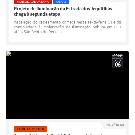
MOBILIDADE URBANA
OBRAS
Projeto de iluminação da Estrada dos Jequitibás
chega à segunda etapa
Instalação do cabeamento começa nesta sexta-feira (7) e dá
continuidade à implantação da iluminação pública em LED
até o São Bento do Recreio
AGO
06
Há 17 horas
FAMÍLIA E MULHER