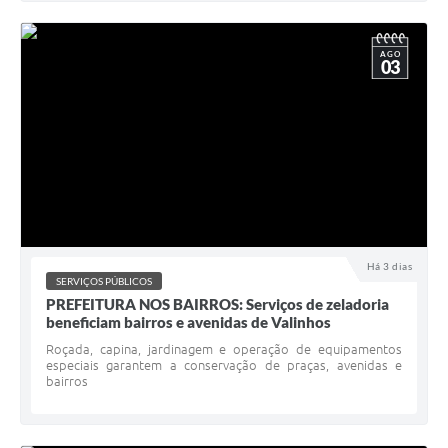
AGO
03
Há 3 dias
SERVIÇOS PÚBLICOS
PREFEITURA NOS BAIRROS: Serviços de zeladoria
beneficiam bairros e avenidas de Valinhos
Roçada, capina, jardinagem e operação de equipamentos
especiais garantem a conservação de praças, avenidas e
bairros