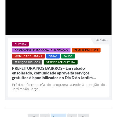
Há 5 dias
CULTURA
DESENVOLVIMENTO SOCIAL E HABITAÇÃO
FAMÍLIA E MULHER
MOBILIDADE URBANA
OBRAS
SAÚDE
SERVIÇOS PÚBLICOS
VERDE E AGRICULTURA
PREFEITURA NOS BAIRROS - Em sábado
ensolarado, comunidade aproveita serviços
gratuitos disponibilizados no Dia D do Jardim...
Próxima força-tarefa do programa atenderá a região do
Jardim São Jorge