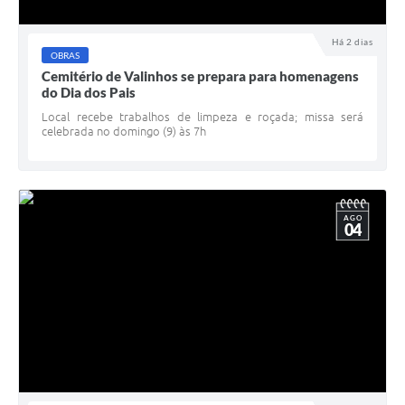
Há 2 dias
OBRAS
Cemitério de Valinhos se prepara para homenagens
do Dia dos Pais
Local recebe trabalhos de limpeza e roçada; missa será
celebrada no domingo (9) às 7h
AGO
04