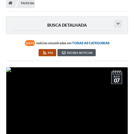
Notícias
Secretarias
Atos Oficiais
BUSCA DETALHADA
Legislação
Transparência
notícias encontradas em
TODAS AS CATEGORIAS
22672
Programa Famílias Fortes
RSS
RECEBA NOTÍCIAS
Notícias
Contratação de estagiário - estudante de Direito -
AGO
Procuradoria do Município de Valinhos
07
Vagas de emprego no PAT Valinhos
Contratos
Galeria de Fotos
Audiências Públicas