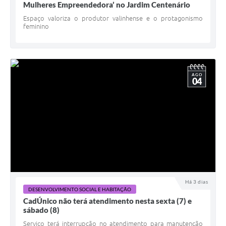
Mulheres Empreendedora’ no Jardim Centenário
Espaço valoriza o produtor valinhense e o protagonismo
feminino
AGO
04
Há 3 dias
DESENVOLVIMENTO SOCIAL E HABITAÇÃO
CadÚnico não terá atendimento nesta sexta (7) e
sábado (8)
Serviço terá interrupção no atendimento para manutenção