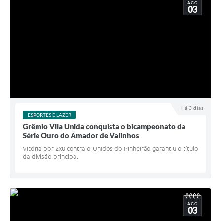
AGO
03
Há 3 dias
ESPORTES E LAZER
Grêmio Vila Unida conquista o bicampeonato da
Série Ouro do Amador de Valinhos
Vitória por 2x0 contra o Unidos do Pinheirão garantiu o título
da divisão principal
AGO
03