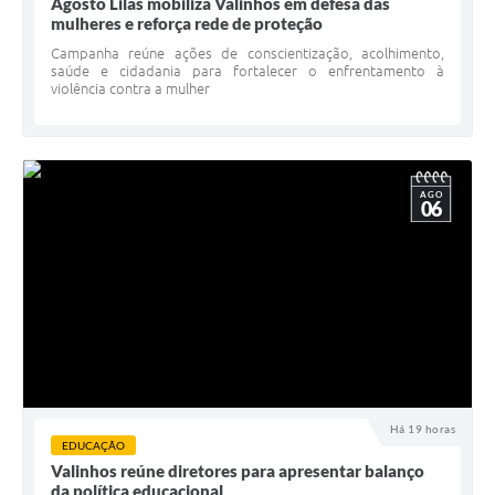
Agosto Lilás mobiliza Valinhos em defesa das
mulheres e reforça rede de proteção
Campanha reúne ações de conscientização, acolhimento,
saúde e cidadania para fortalecer o enfrentamento à
violência contra a mulher
AGO
06
Há 19 horas
EDUCAÇÃO
Valinhos reúne diretores para apresentar balanço
da política educacional