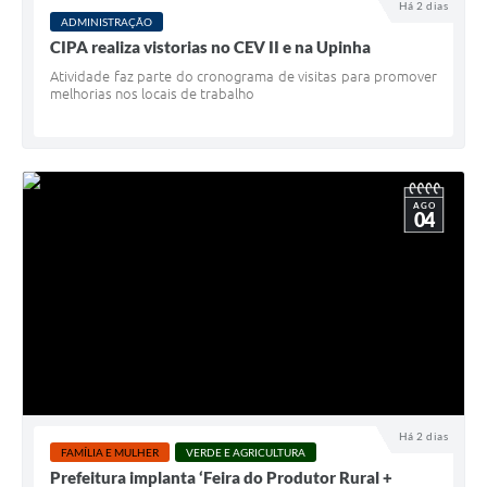
Há 2 dias
ADMINISTRAÇÃO
CIPA realiza vistorias no CEV II e na Upinha
Atividade faz parte do cronograma de visitas para promover
melhorias nos locais de trabalho
AGO
04
Há 2 dias
FAMÍLIA E MULHER
VERDE E AGRICULTURA
Prefeitura implanta ‘Feira do Produtor Rural +