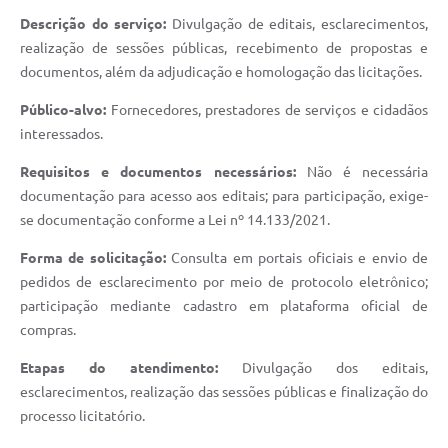
Arquivos para Download
Descrição do serviço:
Divulgação de editais, esclarecimentos,
realização de sessões públicas, recebimento de propostas e
Carta de Serviços
documentos, além da adjudicação e homologação das licitações.
Turismo
Público-alvo:
Fornecedores, prestadores de serviços e cidadãos
Obras
interessados.
Galeria de Vídeos
Requisitos e documentos necessários:
Não é necessária
documentação para acesso aos editais; para participação, exige-
Conselhos Municipais
se documentação conforme a Lei nº 14.133/2021.
Projetos
Forma de solicitação:
Consulta em portais oficiais e envio de
pedidos de esclarecimento por meio de protocolo eletrônico;
Contas Públicas
participação mediante cadastro em plataforma oficial de
Editais
compras.
Links
Etapas do atendimento:
Divulgação dos editais,
esclarecimentos, realização das sessões públicas e finalização do
Serviços Online
processo licitatório.
Telefones Úteis