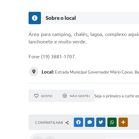
Sobre o local
Área para camping, chalés, lagoa, complexo aquáti
lanchonete e muito verde.
Fone (19) 3881-1707.
Local:
Estrada Municipal Governador Mário Covas. B
Seja o primeiro a curtir e
GOSTEI
NÃO GOSTEI
COMPARTILHAR
FACEBOOK
MESSENGER
TWITTER
WHATSAPP
OUTRAS