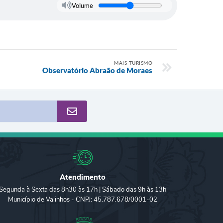
Volume
MAIS TURISMO
Observatório Abraão de Moraes
Atendimento
Segunda à Sexta das 8h30 às 17h | Sábado das 9h às 13h
Município de Valinhos - CNPJ: 45.787.678/0001-02