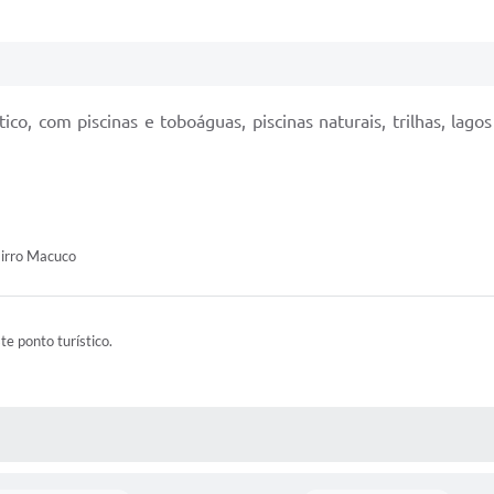
co, com piscinas e toboáguas, piscinas naturais, trilhas, lago
airro Macuco
ste ponto turístico.
 MÍDIAS