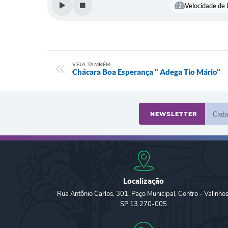
Velocidade de l
VEJA TAMBÉM
Chácara Boa Esperança " Adega Tio Mário"
NEWSLETTER
Localização
Rua Antônio Carlos, 301, Paço Municipal, Centro - Valinhos
SP 13.270-005