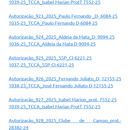
1039-25_TCCA_Isabel Marian ProtT 7552-25
Arquivos para Download
Carta de Serviços
Autorização_923_2025_Paulo Fernando _D- 6084-25
1035-25_TCCA_Paulo Fernando D-6084-25
Turismo
Obras
Autorização_924_2025_Aldeia da Mata_D- 9094-25
1036-25_TCCA_Aldeia da Mata D-9094-25
Galeria de Vídeos
Autorização_925_2025_SSP_CI-6221-25
Conselhos Municipais
1037-25_TCCA_SSP CI-6221-25
Projetos
Autorização_926_2025_Fernando Juliato_D- 12155-25
Contas Públicas
1038-25_TCCA_José Fernando Juliato D-12155-25
Editais
Autorização_927_2025_Isabel Marion_prot. 7552-25
Links
1039-25_TCCA_Isabel Marian ProtT 7552-25
Serviços Online
Autorização_928_2025_Clube de Campo_prot.-
28382-24
Telefones Úteis