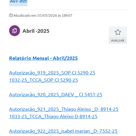
Abril -2025
Secretarias
Atualizado em: 01/05/2026 às 18h07
Atos Oficiais
Legislação
Abril -2025
Transparência
AVALIAR
Programa Famílias Fortes
Relatório Mensal - Abril/2025
Notícias
Autorização_919_2025_SOP CI 5290-25
Contratação de estagiário - estudante de Direito -
Procuradoria do Município de Valinhos
1032-25_TCCA_SOP CI 5290-25
Vagas de emprego no PAT Valinhos
Autorização_920_2025_DAEV _ CI 5451-25
Contratos
Autorização_921_2025_Thiago Aleixo _D- 8914-25
Galeria de Fotos
1033-25_TCCA_Thiago Aleixo D-8914-25
Audiências Públicas
Autorização_922_2025_isabel marian _D- 7552-25