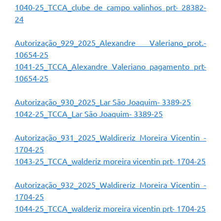
1040-25_TCCA_clube de campo valinhos prt- 28382-
A Prefeitura
24
Enquete
Autorização_929_2025_Alexandre Valeriano_prot.-
Jornal
10654-25
1041-25_TCCA_Alexandre Valeriano pagamento prt-
Agenda
10654-25
SIC
Autorização_930_2025_Lar São Joaquim- 3389-25
Contato
1042-25_TCCA_Lar São Joaquim- 3389-25
Autorização_931_2025_Waldireriz Moreira Vicentin -
1704-25
1043-25_TCCA_walderiz moreira vicentin prt- 1704-25
Autorização_932_2025_Waldireriz Moreira Vicentin -
1704-25
1044-25_TCCA_walderiz moreira vicentin prt- 1704-25