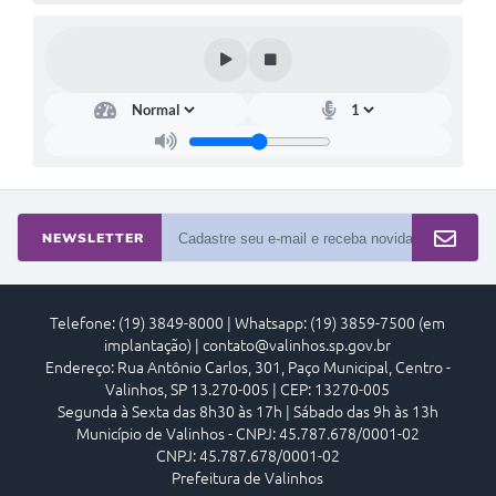
A Prefeitura
Enquete
Jornal
Agenda
SIC
NEWSLETTER
Contato
Telefone: (19) 3849-8000 | Whatsapp: (19) 3859-7500 (em
implantação) | contato@valinhos.sp.gov.br
Endereço: Rua Antônio Carlos, 301, Paço Municipal, Centro -
Valinhos, SP 13.270-005 | CEP: 13270-005
Segunda à Sexta das 8h30 às 17h | Sábado das 9h às 13h
Município de Valinhos - CNPJ: 45.787.678/0001-02
CNPJ: 45.787.678/0001-02
Prefeitura de Valinhos