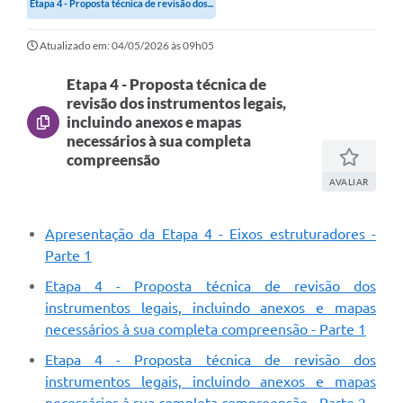
Etapa 4 - Proposta técnica de revisão dos...
Secretarias
Atualizado em: 04/05/2026 às 09h05
Atos Oficiais
Legislação
Etapa 4 - Proposta técnica de
revisão dos instrumentos legais,
Transparência
incluindo anexos e mapas
necessários à sua completa
Programa Famílias Fortes
compreensão
AVALIAR
Notícias
Contratação de estagiário - estudante de Direito -
Apresentação da Etapa 4 - Eixos estruturadores
-
Procuradoria do Município de Valinhos
Parte 1
Vagas de emprego no PAT Valinhos
Etapa 4 - Proposta técnica de revisão dos
Contratos
instrumentos legais, incluindo anexos e mapas
necessários à sua completa compreensão - Parte 1
Galeria de Fotos
Etapa 4 - Proposta técnica de revisão dos
Audiências Públicas
instrumentos legais, incluindo anexos e mapas