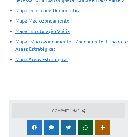
necessários à sua completa compreensão - Parte 2
Arquivos para Download
Mapa Densidade Demográfica
Carta de Serviços
Mapa Macrozoneamento
Turismo
Mapa Estruturação Viária
Obras
Mapa Macrozoneamento, Zoneamento Urbano e
Áreas Estratégicas
Galeria de Vídeos
Mapa Áreas Estratégicas
Conselhos Municipais
Projetos
Contas Públicas
Editais
Links
COMPARTILHAR
Serviços Online
Telefones Úteis