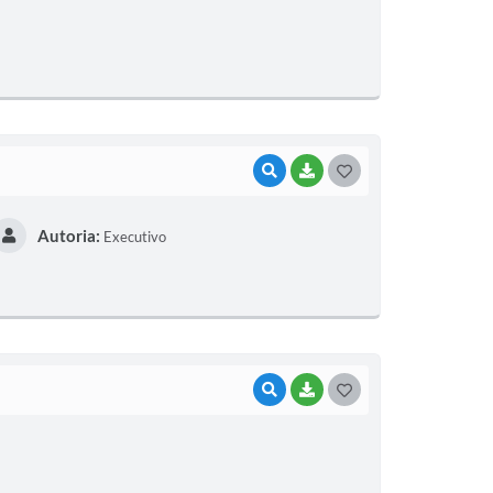
S
T
E
I
VISUALIZAR
BAIXAR
G
O
Autoria:
Executivo
S
T
E
I
VISUALIZAR
BAIXAR
G
O
S
T