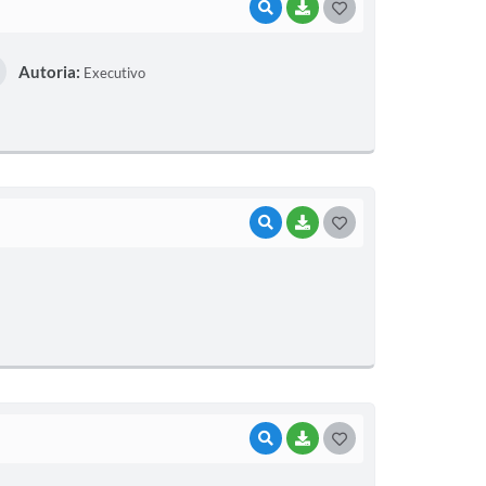
VISUALIZAR
BAIXAR
G
O
Autoria:
Executivo
S
T
E
I
VISUALIZAR
BAIXAR
G
O
S
T
E
I
VISUALIZAR
BAIXAR
G
O