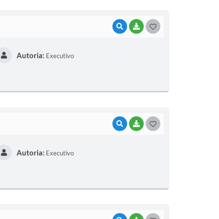
I
VISUALIZAR
BAIXAR
G
O
Autoria:
Executivo
S
T
E
I
VISUALIZAR
BAIXAR
G
O
Autoria:
Executivo
S
T
E
I