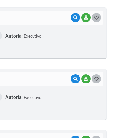
VISUALIZAR
BAIXAR
G
O
Autoria:
Executivo
S
T
E
I
VISUALIZAR
BAIXAR
G
O
Autoria:
Executivo
S
T
E
I