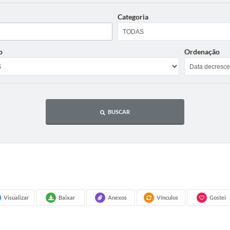
Categoria
o
Ordenação
BUSCAR
Visualizar
Baixar
Anexos
Vínculos
Gostei