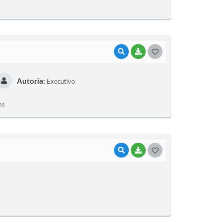
E
I
VISUALIZAR
BAIXAR
G
O
Autoria:
Executivo
S
T
os
E
I
VISUALIZAR
BAIXAR
G
O
S
T
E