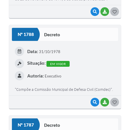
VISUALIZAR
BAIXAR
G
O
S
Nº 1788
Decreto
T
E
Data:
31/10/1978
I
Situação:
EM VIGOR
Autoria:
Executivo
"Compõe a Comissão Municipal de Defesa Civil (Comdec)".
VISUALIZAR
BAIXAR
G
O
S
Nº 1787
Decreto
T