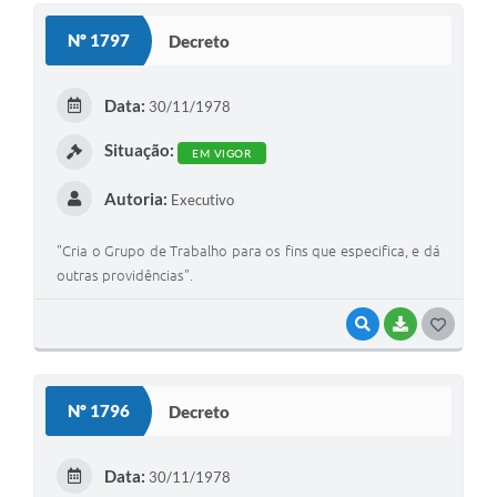
S
Nº 1797
Decreto
T
E
Data:
30/11/1978
I
Situação:
EM VIGOR
Autoria:
Executivo
"Cria o Grupo de Trabalho para os fins que especifica, e dá
outras providências".
VISUALIZAR
BAIXAR
G
O
S
Nº 1796
Decreto
T
E
Data:
30/11/1978
I