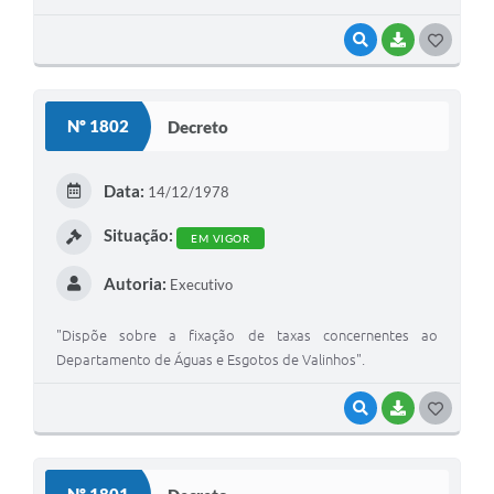
VISUALIZAR
BAIXAR
G
O
S
Nº 1802
Decreto
T
E
Data:
14/12/1978
I
Situação:
EM VIGOR
Autoria:
Executivo
"Dispõe sobre a fixação de taxas concernentes ao
Departamento de Águas e Esgotos de Valinhos".
VISUALIZAR
BAIXAR
G
O
S