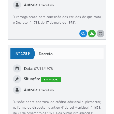
Autoria:
Executivo
"Prorroga prazo para conclusão dos estudos de que trata
o Decreto n° 1738, de 17 de maio de 1978".
VISUALIZAR
BAIXAR
G
O
S
Nº 1789
Decreto
T
E
Data:
07/11/1978
I
Situação:
EM VIGOR
Autoria:
Executivo
"Dispõe sobre abertura de crédito adicional suplementar,
na forma do disposto no artigo 4° da Lei MunicipaI n° 1653,
de 23 de novembro de 1977, e dá outras providências".