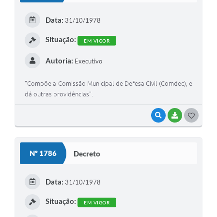
E
Data:
31/10/1978
I
Situação:
EM VIGOR
Autoria:
Executivo
"Compõe a Comissão Municipal de Defesa Civil (Comdec), e
dá outras providências".
VISUALIZAR
BAIXAR
G
O
S
Nº 1786
Decreto
T
E
Data:
31/10/1978
I
Situação:
EM VIGOR