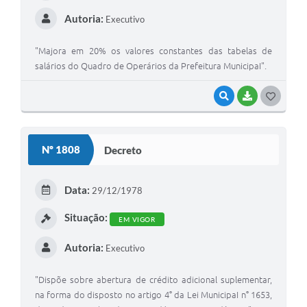
Autoria:
Executivo
A Prefeitura
Enquete
"Majora em 20% os valores constantes das tabelas de
salários do Quadro de Operários da Prefeitura MunicipaI".
Jornal
VISUALIZAR
BAIXAR
G
Agenda
O
SIC
S
Nº 1808
Decreto
Contato
T
E
Data:
29/12/1978
I
Situação:
EM VIGOR
Autoria:
Executivo
"Dispõe sobre abertura de crédito adicional suplementar,
na forma do disposto no artigo 4° da Lei MunicipaI n° 1653,