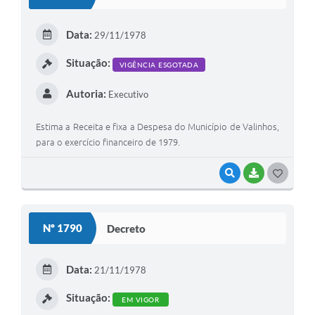
T
E
Data:
29/11/1978
I
Situação:
VIGÊNCIA ESGOTADA
Autoria:
Executivo
Estima a Receita e fixa a Despesa do Município de Valinhos,
para o exercício financeiro de 1979.
VISUALIZAR
BAIXAR
G
O
S
Nº 1790
Decreto
T
E
Data:
21/11/1978
I
Situação:
EM VIGOR