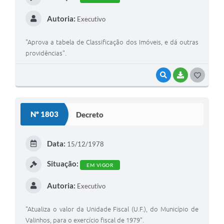
Autoria:
Executivo
"Aprova a tabela de Classificação dos Imóveis, e dá outras
providências".
VISUALIZAR
BAIXAR
G
O
S
Nº 1803
Decreto
T
E
Data:
15/12/1978
I
Situação:
EM VIGOR
Autoria:
Executivo
"Atualiza o valor da Unidade Fiscal (U.F.), do Município de
Valinhos, para o exercício fiscal de 1979".