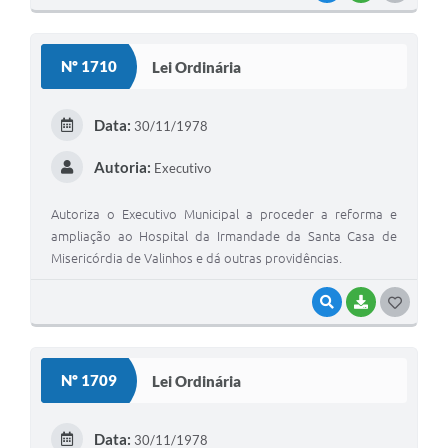
O
S
Nº 1710
Lei Ordinária
T
E
Data:
30/11/1978
I
Autoria:
Executivo
Autoriza o Executivo Municipal a proceder a reforma e
ampliação ao Hospital da Irmandade da Santa Casa de
Misericórdia de Valinhos e dá outras providências.
VISUALIZAR
BAIXAR
G
O
S
Nº 1709
Lei Ordinária
T
E
Data:
30/11/1978