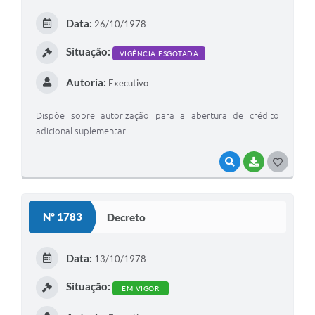
E
Data:
26/10/1978
I
Situação:
VIGÊNCIA ESGOTADA
Autoria:
Executivo
Dispõe sobre autorização para a abertura de crédito
adicional suplementar
VISUALIZAR
BAIXAR
G
O
S
Nº 1783
Decreto
T
E
Data:
13/10/1978
I
Situação:
EM VIGOR