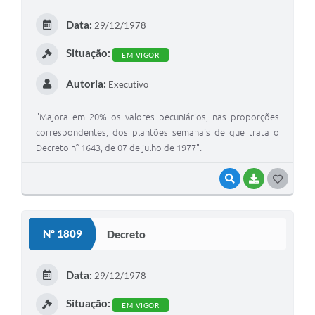
Arquivos para Download
Data:
29/12/1978
Carta de Serviços
Situação:
EM VIGOR
Turismo
Autoria:
Executivo
Obras
Galeria de Vídeos
"Majora em 20% os valores pecuniários, nas proporções
correspondentes, dos plantões semanais de que trata o
Conselhos Municipais
Decreto n° 1643, de 07 de julho de 1977".
Projetos
VISUALIZAR
BAIXAR
G
Contas Públicas
O
S
Editais
Nº 1809
Decreto
T
Links
E
Data:
29/12/1978
Serviços Online
I
Situação:
EM VIGOR
Telefones Úteis