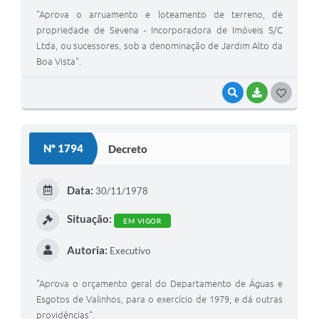
"Aprova o arruamento e loteamento de terreno, de
propriedade de Sevena - Incorporadora de Imóveis S/C
Ltda, ou sucessores, sob a denominação de Jardim Alto da
Boa Vista".
VISUALIZAR
BAIXAR
G
O
S
Nº 1794
Decreto
T
E
Data:
30/11/1978
I
Situação:
EM VIGOR
Autoria:
Executivo
"Aprova o orçamento geral do Departamento de Águas e
Esgotos de Valinhos, para o exercício de 1979, e dá outras
providências".