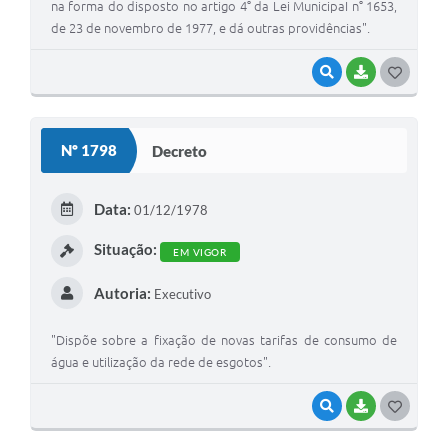
na forma do disposto no artigo 4° da Lei MunicipaI n° 1653,
de 23 de novembro de 1977, e dá outras providências".
VISUALIZAR
BAIXAR
G
O
S
Nº 1798
Decreto
T
E
Data:
01/12/1978
I
Situação:
EM VIGOR
Autoria:
Executivo
"Dispõe sobre a fixação de novas tarifas de consumo de
água e utilização da rede de esgotos".
VISUALIZAR
BAIXAR
G
O