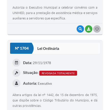
Autoriza o Executivo Municipal a celebrar convênio com a
UNIMED, para a prestação de assistência médica e serviços
auxiliares a servidores que específica.
VISUALIZAR
BAIXAR
G
O
S
Nº 1704
Lei Ordinária
T
E
Data:
29/11/1978
I
Situação:
REVOGADA TOTALMENTE
Autoria:
Executivo
Altera artigos da lei nº 1442, de 15 de dezembro de 1975,
que dispõe sobre o Código Tributário do Município, e dá
outras providências.