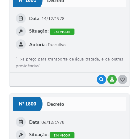
Nº 1801
Decreto
T
E
Data:
14/12/1978
I
Situação:
EM VIGOR
Autoria:
Executivo
"Fixa preço para transporte de água tratada, e dá outras
providências".
VISUALIZAR
BAIXAR
G
O
S
Nº 1800
Decreto
T
E
Data:
06/12/1978
I
Situação:
EM VIGOR