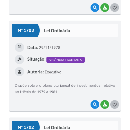
VISUALIZAR
BAIXAR
G
O
S
Nº 1703
Lei Ordinária
T
E
Data:
29/11/1978
I
Situação:
VIGÊNCIA ESGOTADA
Autoria:
Executivo
Dispõe sobre o plano plurianual de investimentos, relativo
ao triênio de 1979 a 1981.
VISUALIZAR
BAIXAR
G
O
S
Nº 1702
Lei Ordinária