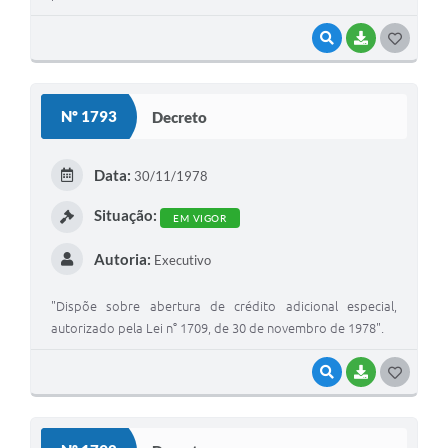
VISUALIZAR
BAIXAR
G
O
S
Nº 1793
Decreto
T
E
Data:
30/11/1978
I
Situação:
EM VIGOR
Autoria:
Executivo
"Dispõe sobre abertura de crédito adicional especial,
autorizado pela Lei n° 1709, de 30 de novembro de 1978".
VISUALIZAR
BAIXAR
G
O
S