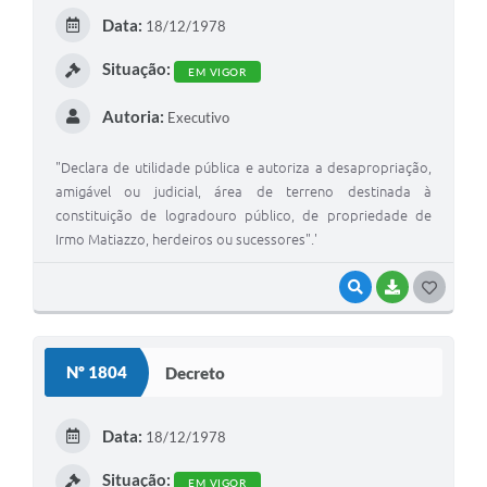
E
Data:
18/12/1978
I
Situação:
EM VIGOR
Autoria:
Executivo
"Declara de utilidade pública e autoriza a desapropriação,
amigável ou judicial, área de terreno destinada à
constituição de logradouro público, de propriedade de
Irmo Matiazzo, herdeiros ou sucessores".'
VISUALIZAR
BAIXAR
G
O
S
Nº 1804
Decreto
T
E
Data:
18/12/1978
I
Situação:
EM VIGOR