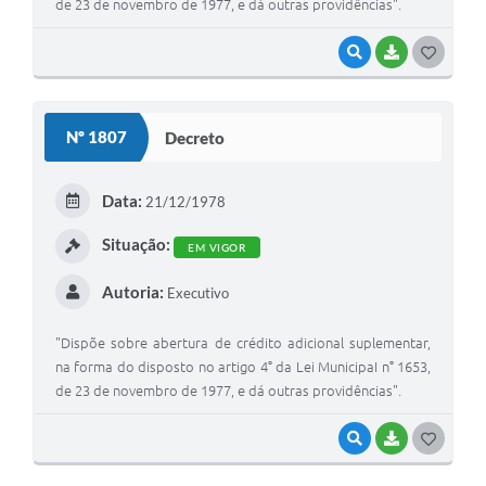
de 23 de novembro de 1977, e dá outras providências".
VISUALIZAR
BAIXAR
G
O
S
Nº 1807
Decreto
T
E
Data:
21/12/1978
I
Situação:
EM VIGOR
Autoria:
Executivo
"Dispõe sobre abertura de crédito adicional suplementar,
na forma do disposto no artigo 4° da Lei MunicipaI n° 1653,
de 23 de novembro de 1977, e dá outras providências".
VISUALIZAR
BAIXAR
G
O