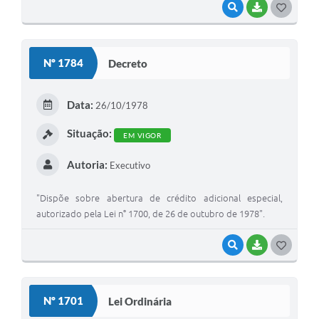
VISUALIZAR
BAIXAR
G
O
S
Nº 1784
Decreto
T
E
Data:
26/10/1978
I
Situação:
EM VIGOR
Autoria:
Executivo
"Dispõe sobre abertura de crédito adicional especial,
autorizado pela Lei n° 1700, de 26 de outubro de 1978".
VISUALIZAR
BAIXAR
G
O
S
Nº 1701
Lei Ordinária
T