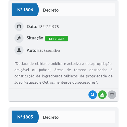
S
Nº 1806
Decreto
T
E
Data:
18/12/1978
I
Situação:
EM VIGOR
Autoria:
Executivo
"Declara de utilidade pública e autoriza a desapropriação,
amigável ou judicial, áreas de terreno destinadas à
constituição de logradouros públicos, de propriedade de
João Matiazzo e Outros, herdeiros ou sucessores".
VISUALIZAR
BAIXAR
G
O
S
Nº 1805
Decreto
T