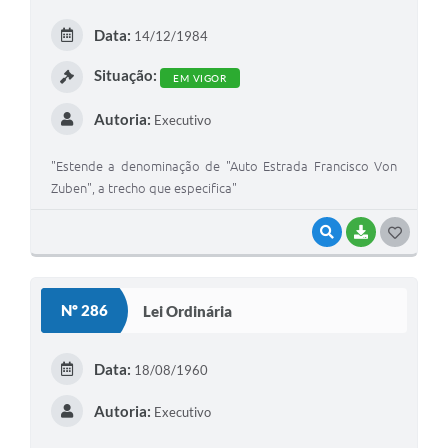
Arquivos para Download
Data:
14/12/1984
Carta de Serviços
Situação:
EM VIGOR
Turismo
Autoria:
Executivo
Obras
Galeria de Vídeos
"Estende a denominação de "Auto Estrada Francisco Von
Zuben", a trecho que especifica"
Conselhos Municipais
VISUALIZAR
BAIXAR
G
Projetos
O
Contas Públicas
S
Nº 286
Lei Ordinária
Editais
T
E
Links
Data:
18/08/1960
I
Serviços Online
Autoria:
Executivo
Telefones Úteis