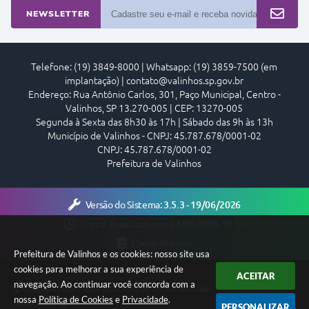
T
NEWSLETTER
E
I
Telefone: (19) 3849-8000 | Whatsapp: (19) 3859-7500 (em
implantação) | contato@valinhos.sp.gov.br
Endereço: Rua Antônio Carlos, 301, Paço Municipal, Centro -
Valinhos, SP 13.270-005 | CEP: 13270-005
Segunda à Sexta das 8h30 às 17h | Sábado das 9h às 13h
Município de Valinhos - CNPJ: 45.787.678/0001-02
CNPJ: 45.787.678/0001-02
Prefeitura de Valinhos
Versão do Sistema:
3.5.3 - 19/06/2026
Portal atualizado em:
07/08/2026 18:16
Dados Abertos
Prefeitura de Valinhos e os cookies: nosso site usa
cookies para melhorar a sua experiência de
ACEITAR
navegação. Ao continuar você concorda com a
Copyright Instar - 2006-2026. Todos os direitos reservados -
nossa
Política de Cookies
e
Privacidade
.
Instar Tecnologia
PERSONALIZAR