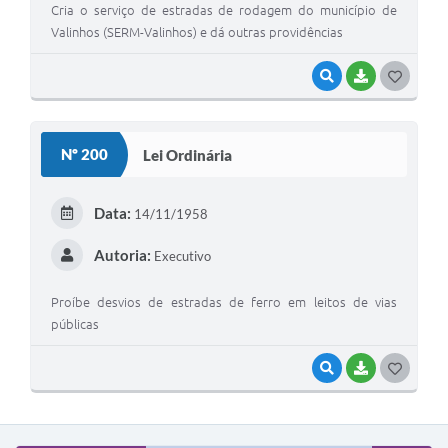
Cria o serviço de estradas de rodagem do município de
A Prefeitura
Valinhos (SERM-Valinhos) e dá outras providências
Enquete
VISUALIZAR
BAIXAR
G
Jornal
O
S
Agenda
Nº 200
Lei Ordinária
T
SIC
E
Data:
14/11/1958
Contato
I
Autoria:
Executivo
Proíbe desvios de estradas de ferro em leitos de vias
públicas
VISUALIZAR
BAIXAR
G
O
S