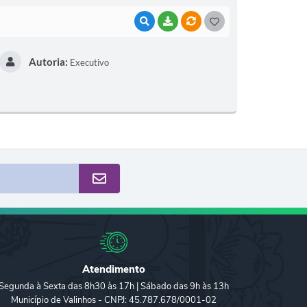
VISUALIZAR
BAIXAR
VÍNCULOS
G
O
Autoria:
Executivo
S
T
E
I
Atendimento
Segunda à Sexta das 8h30 às 17h | Sábado das 9h às 13h
Município de Valinhos - CNPJ: 45.787.678/0001-02