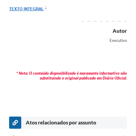
Arquivos para Download
TEXTO INTEGRAL
Carta de Serviços
Turismo
Autor
Obras
Executivo
Galeria de Vídeos
Conselhos Municipais
* Nota: O conteúdo disponibilizado é meramente informativo não
Projetos
substituindo o original publicado em Diário Oficial.
Contas Públicas
Editais
Links
Serviços Online
Atos relacionados por assunto
Telefones Úteis