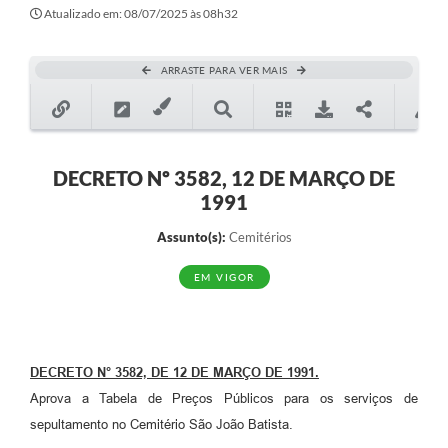
Secretarias
Atualizado em: 08/07/2025 às 08h32
Atos Oficiais
ARRASTE PARA VER MAIS
Legislação
Transparência
Programa Famílias Fortes
DECRETO Nº 3582, 12 DE MARÇO DE
1991
Notícias
Assunto(s):
Cemitérios
Contratação de estagiário - estudante de Direito -
Procuradoria do Município de Valinhos
EM VIGOR
Vagas de emprego no PAT Valinhos
Contratos
DECRETO N° 3582, DE 12 DE MARÇO DE 1991.
Galeria de Fotos
Aprova a Tabela de Preços Públicos para os serviços de
Audiências Públicas
sepultamento no Cemitério São João Batista.