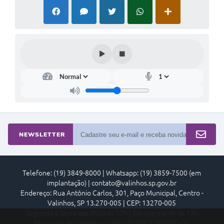
NEWSLETTER
Telefone: (19) 3849-8000 | Whatsapp: (19) 3859-7500 (em
implantação) | contato@valinhos.sp.gov.br
Endereço: Rua Antônio Carlos, 301, Paço Municipal, Centro -
Valinhos, SP 13.270-005 | CEP: 13270-005
Segunda à Sexta das 8h30 às 17h | Sábado das 9h às 13h
Município de Valinhos - CNPJ: 45.787.678/0001-02