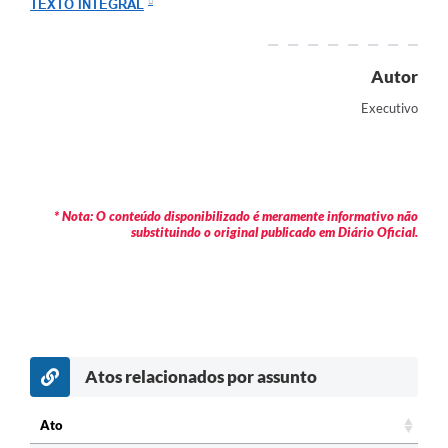
TEXTO INTEGRAL
Arquivos para Download
Carta de Serviços
Autor
Turismo
Executivo
Obras
Galeria de Vídeos
Conselhos Municipais
* Nota: O conteúdo disponibilizado é meramente informativo não
substituindo o original publicado em Diário Oficial.
Projetos
Contas Públicas
Editais
Links
Atos relacionados por assunto
Serviços Online
Ato
Telefones Úteis