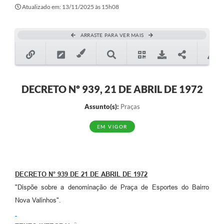
Secretarias
Atualizado em: 13/11/2025 às 15h08
Atos Oficiais
ARRASTE PARA VER MAIS
Legislação
Transparência
Programa Famílias Fortes
DECRETO Nº 939, 21 DE ABRIL DE 1972
Notícias
Assunto(s):
Praças
Contratação de estagiário - estudante de Direito -
EM VIGOR
Procuradoria do Município de Valinhos
Vagas de emprego no PAT Valinhos
Contratos
DECRETO N° 939 DE 21 DE ABRIL DE 1972
"Dispõe sobre a denominação de Praça de Esportes do Bairro
Galeria de Fotos
Nova Valinhos".
Audiências Públicas