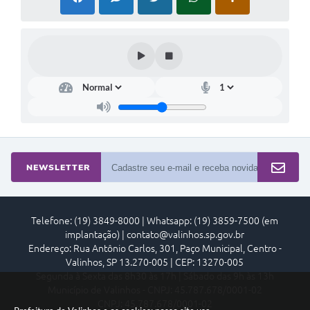
NEWSLETTER
Telefone: (19) 3849-8000 | Whatsapp: (19) 3859-7500 (em
implantação) | contato@valinhos.sp.gov.br
Endereço: Rua Antônio Carlos, 301, Paço Municipal, Centro -
Valinhos, SP 13.270-005 | CEP: 13270-005
Segunda à Sexta das 8h30 às 17h | Sábado das 9h às 13h
Município de Valinhos - CNPJ: 45.787.678/0001-02
CNPJ: 45.787.678/0001-02