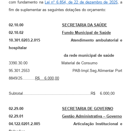
com fundamento na
Lei n° 6.854, de 22 de dezembro de 2025
, a
A Prefeitura
fim de suplementar as seguintes dotações do orçamento:
Enquete
02.10.00
SECRETARIA DA SAÚDE
Jornal
02.10.02
Fundo Municipal de Saúde
10.301.0203.2.015 Atendimento ambulatorial e
Agenda
hospitalar
SIC
da rede municipal de saúde
3390.30.00 Material de Consumo
Contato
95.301.2553 PAB-Impl.Seg.Alimentar Port
8849/25...........
R$
6.000,00
Subtotal..........................................................R$ 6.000,00
02.29.00
SECRETARIA DE GOVERNO
02.29.
01
Gestão Administrativa – Governo
04.122.0201.2.005 Articulação Institucional e