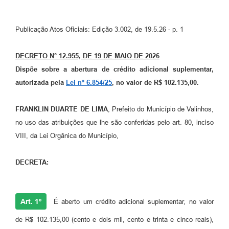
Arquivos para Download
Carta de Serviços
Publicação Atos Oficiais: Edição 3.002, de 19.5.26 - p. 1
Turismo
DECRETO N° 12.955, DE 19 DE MAIO DE 2026
Obras
Dispõe sobre a abertura de crédito adicional suplementar,
autorizada pela
Lei nº 6.854/25
, no valor de R$
102.135,00
.
Galeria de Vídeos
Conselhos Municipais
FRANKLIN DUARTE DE LIMA
, Prefeito do Município de Valinhos,
no uso das atribuições que lhe são conferidas pelo art. 80, inciso
Projetos
VIII, da Lei Orgânica do Município,
Contas Públicas
DECRETA:
Editais
Links
Art. 1º
É aberto um crédito adicional suplementar, no valor
Serviços Online
de R$ 102.135,00 (cento e dois mil, cento e trinta e cinco reais),
Telefones Úteis