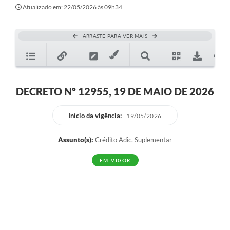
Secretarias
Atualizado em: 22/05/2026 às 09h34
Atos Oficiais
ARRASTE PARA VER MAIS
Legislação
Transparência
Programa Famílias Fortes
DECRETO Nº 12955, 19 DE MAIO DE 2026
Notícias
Início da vigência:
19/05/2026
Contratação de estagiário - estudante de Direito -
Procuradoria do Município de Valinhos
Assunto(s):
Crédito Adic. Suplementar
Vagas de emprego no PAT Valinhos
EM VIGOR
Contratos
Galeria de Fotos
Audiências Públicas