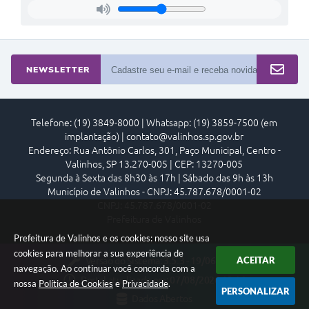
NEWSLETTER
Telefone: (19) 3849-8000 | Whatsapp: (19) 3859-7500 (em
implantação) | contato@valinhos.sp.gov.br
Endereço: Rua Antônio Carlos, 301, Paço Municipal, Centro -
Valinhos, SP 13.270-005 | CEP: 13270-005
Segunda à Sexta das 8h30 às 17h | Sábado das 9h às 13h
Município de Valinhos - CNPJ: 45.787.678/0001-02
CNPJ: 45.787.678/0001-02
Prefeitura de Valinhos
Prefeitura de Valinhos e os cookies: nosso site usa
cookies para melhorar a sua experiência de
ACEITAR
Versão do Sistema:
3.5.3 - 19/06/2026
navegação. Ao continuar você concorda com a
Portal atualizado em:
07/08/2026 18:16
nossa
Política de Cookies
e
Privacidade
.
PERSONALIZAR
Dados Abertos