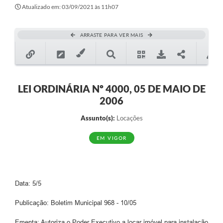
Secretarias
Atualizado em: 03/09/2021 às 11h07
Atos Oficiais
ARRASTE PARA VER MAIS
Legislação
Transparência
Programa Famílias Fortes
LEI ORDINÁRIA Nº 4000, 05 DE MAIO DE
2006
Notícias
Assunto(s):
Locações
Contratação de estagiário - estudante de Direito -
Procuradoria do Município de Valinhos
EM VIGOR
Vagas de emprego no PAT Valinhos
Contratos
Data: 5/5
Galeria de Fotos
Publicação: Boletim Municipal 968 - 10/05
Audiências Públicas
Ementa: Autoriza o Poder Executivo a locar imóvel para instalação