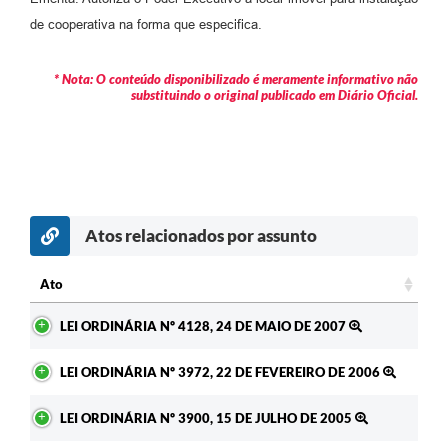
Arquivos para Download
de cooperativa na forma que especifica.
Carta de Serviços
* Nota: O conteúdo disponibilizado é meramente informativo não
Turismo
substituindo o original publicado em Diário Oficial.
Obras
Galeria de Vídeos
Conselhos Municipais
Atos relacionados por assunto
Projetos
Contas Públicas
Ato
Ato
Editais
LEI ORDINÁRIA Nº 4128, 24 DE MAIO DE 2007
Links
LEI ORDINÁRIA Nº 3972, 22 DE FEVEREIRO DE 2006
Serviços Online
LEI ORDINÁRIA Nº 3900, 15 DE JULHO DE 2005
Telefones Úteis