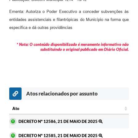
Arquivos para Download
Ementa: Autoriza o Poder Executivo a conceder subvenções às
Carta de Serviços
entidades assistenciais e filantrópicas do Município na forma que
Turismo
especifica e dá outras providências
Obras
* Nota: O conteúdo disponibilizado é meramente informativo não
substituindo o original publicado em Diário Oficial.
Galeria de Vídeos
Conselhos Municipais
Projetos
Contas Públicas
Atos relacionados por assunto
Editais
Ato
Links
Ato
DECRETO Nº 12586, 21 DE MAIO DE 2025
Serviços Online
Telefones Úteis
DECRETO Nº 12585, 21 DE MAIO DE 2025