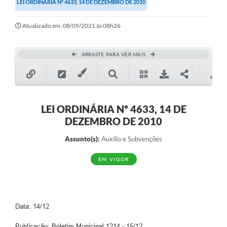
LEI ORDINÁRIA Nº 4633, 14 DE DEZEMBRO DE 2010
Secretarias
Atualizado em: 08/09/2021 às 08h26
Atos Oficiais
Legislação
ARRASTE PARA VER MAIS
Transparência
Programa Famílias Fortes
Notícias
LEI ORDINÁRIA Nº 4633, 14 DE
DEZEMBRO DE 2010
Contratação de estagiário - estudante de Direito -
Procuradoria do Município de Valinhos
Assunto(s):
Auxílio e Subvenções
Vagas de emprego no PAT Valinhos
EM VIGOR
Contratos
Galeria de Fotos
Data: 14/12
Audiências Públicas
Publicação: Boletim Municipal 1214 - 15/12