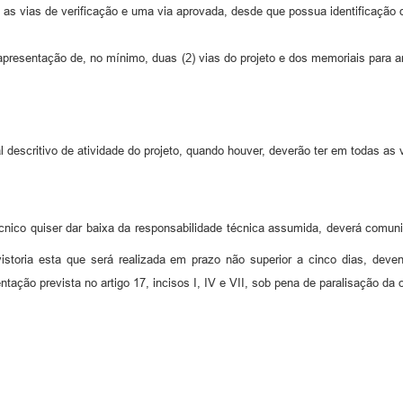
hos as vias de verificação e uma via aprovada, desde que possua identificaç
 a apresentação de, no mínimo, duas (2) vias do projeto e dos memoriais para
 descritivo de atividade do projeto, quando houver, deverão ter em todas as 
cnico quiser dar baixa da responsabilidade técnica assumida, deverá comunic
vistoria esta que será realizada em prazo não superior a cinco dias, deve
ção prevista no artigo 17, incisos I, IV e VII, sob pena de paralisação da 