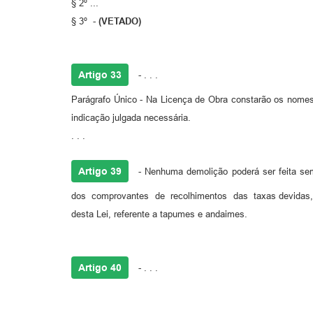
§ 2º ...
§ 3º -
(VETADO)
Artigo 33
- . . .
Parágrafo Único - Na Licença de Obra constarão os nomes d
indicação julgada necessária.
. . .
Artigo 39
- Nenhuma demolição poderá ser feita sem
dos comprovantes de recolhimentos das taxas devidas, ap
desta Lei, referente a tapumes e andaimes.
Artigo 40
- . . .