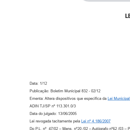
L
Data: 1/12
Publicação: Boletim Municipal 832 - 02/12
Ementa: Altera dispositivos que especifica da
Lei Municipal
ADIN TJ/SP nº 113.301.0/3
Data do julgado: 13/06/2005
Lei revogada tacitamente pela
Lei nº 4.186/2007
Do P.L. nº 47/02 – Mens. nº20 /02 – Autógrafo nº62 /03 – P