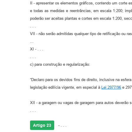
II - apresentar os elementos gráficos, contendo um corte e
e todas as medidas e reentrâncias, em escala 1:200; imp
poderão ser aceitas plantas e cortes em escala 1:200, sec
. . .
VII - não serão admitidas qualquer tipo de retificação ou r
...
XI - . . .
. . .
c) para construção e regularização:
“Declaro para os devidos fins de direito, inclusive na esf
legislação edilícia vigente, em especial à
Lei 2977/96
e 2979
XII - a garagem ou vagas de garagem para autos deverão ser
. . .
Artigo 23
- . . .