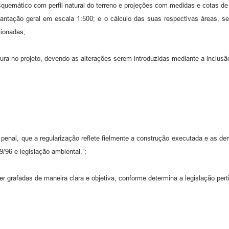
squemático com perfil natural do terreno e projeções com medidas e cotas de
lantação geral em escala 1:500; e o cálculo das suas respectivas áreas, s
cionadas;
asura no projeto, devendo as alterações serem introduzidas mediante a inclusã
era penal, que a regularização reflete fielmente a construção executada e as 
/96 e legislação ambiental.”;
 grafadas de maneira clara e objetiva, conforme determina a legislação pert