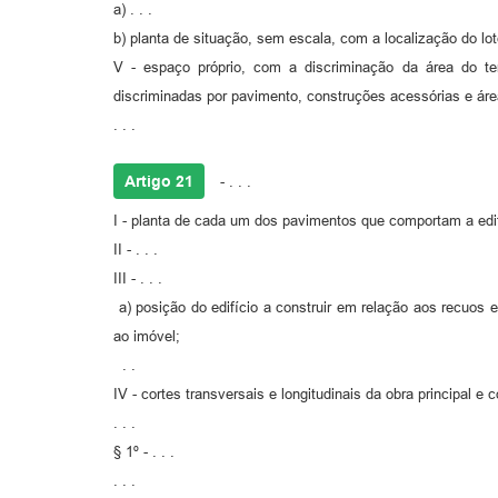
a) . . .
b) planta de situação, sem escala, com a localização do l
V - espaço próprio, com a discriminação da área do te
discriminadas por pavimento, construções acessórias e área
. . .
Artigo 21
- . . .
I - planta de cada um dos pavimentos que comportam a edi
II - . . .
III - . . .
a) posição do edifício a construir em relação aos recuos 
ao imóvel;
. .
IV - cortes transversais e longitudinais da obra principal e
. . .
§ 1º - . . .
. . .