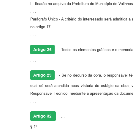
I - ficarão no arquivo da Prefeitura do Município de Valin
. . .
Parágrafo Único - A critério do interessado será admitida
no artigo 17.
. . .
Artigo 26
- Todos os elementos gráficos e o memorial
. . .
Artigo 29
- Se no decurso da obra, o responsável té
qual só será atendida após vistoria do estágio da obra, 
Responsável Técnico, mediante a apresentação da documenta
. . .
Artigo 32
...
§ 1º ...