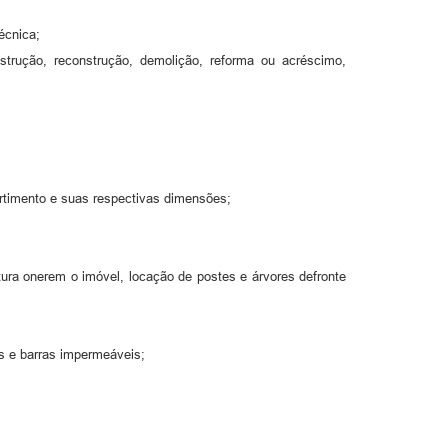
écnica;
trução, reconstrução, demolição, reforma ou acréscimo,
rtimento e suas respectivas dimensões;
tura onerem o imóvel, locação de postes e árvores defronte
tos e barras impermeáveis;