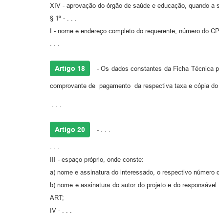
XIV - aprovação do órgão de saúde e educação, quando a su
§ 1º - . . .
I - nome e endereço completo do requerente, número do CP
. . .
Artigo 18
- Os dados constantes da Ficha Técnica pod
comprovante de pagamento da respectiva taxa e cópia do ca
. . .
Artigo 20
- . . .
. . .
III - espaço próprio, onde conste:
a) nome e assinatura do interessado, o respectivo número 
b) nome e assinatura do autor do projeto e do responsável
ART;
IV - . . .