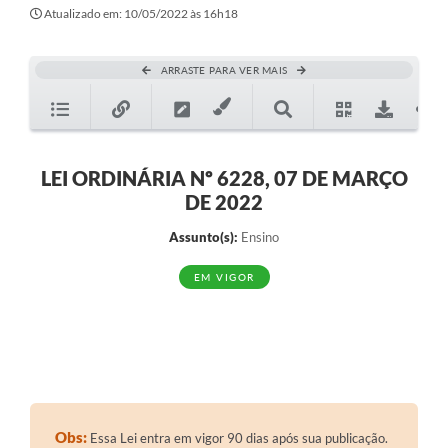
Secretarias
Atualizado em: 10/05/2022 às 16h18
Atos Oficiais
ARRASTE PARA VER MAIS
Legislação
Transparência
Programa Famílias Fortes
LEI ORDINÁRIA Nº 6228, 07 DE MARÇO
DE 2022
Notícias
Assunto(s):
Ensino
Contratação de estagiário - estudante de Direito -
Procuradoria do Município de Valinhos
EM VIGOR
Vagas de emprego no PAT Valinhos
Contratos
Galeria de Fotos
Audiências Públicas
Obs:
Essa Lei entra em vigor 90 dias após sua publicação.