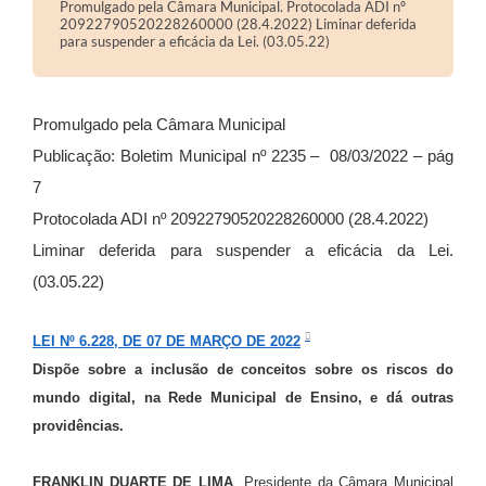
Promulgado pela Câmara Municipal. Protocolada ADI nº
Arquivos para Download
20922790520228260000 (28.4.2022) Liminar deferida
para suspender a eficácia da Lei. (03.05.22)
Carta de Serviços
Turismo
Promulgado pela Câmara Municipal
Obras
Publicação: Boletim Municipal nº 2235 –
08/03/2022 – pág
Galeria de Vídeos
7
Protocolada ADI nº 20922790520228260000 (28.4.2022)
Conselhos Municipais
Liminar deferida para suspender a eficácia da Lei.
Projetos
(03.05.22)
Contas Públicas
LEI Nº 6.228, DE 07 DE MARÇO DE 2022
Editais
Dispõe sobre a inclusão de conceitos sobre os riscos do
Links
mundo digital, na Rede Municipal de Ensino, e dá outras
providências.
Serviços Online
Telefones Úteis
FRANKLIN DUARTE DE LIMA
, Presidente da Câmara Municipal