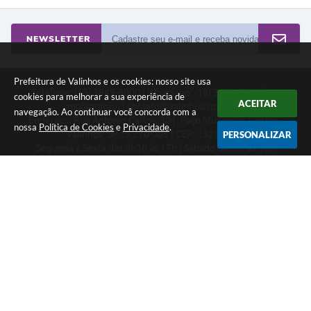
NEWSLETTER
Prefeitura de Valinhos e os cookies: nosso site usa
Telefone: (19) 3849-8000 | Whatsapp: (19) 3859-7500 (em
cookies para melhorar a sua experiência de
ACEITAR
implantação) | contato@valinhos.sp.gov.br
navegação. Ao continuar você concorda com a
Endereço: Rua Antônio Carlos, 301, Paço Municipal, Centro -
nossa
Política de Cookies
e
Privacidade
.
Valinhos, SP 13.270-005 | CEP: 13270-005
PERSONALIZAR
Segunda à Sexta das 8h30 às 17h | Sábado das 9h às 13h
Município de Valinhos - CNPJ: 45.787.678/0001-02
CNPJ: 45.787.678/0001-02
Prefeitura de Valinhos
Versão do Sistema:
3.5.3 - 19/06/2026
Portal atualizado em:
07/08/2026 18:16
Dados Abertos