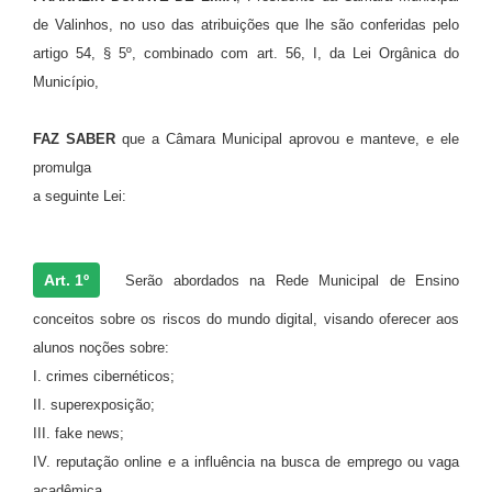
de Valinhos, no uso das atribuições que lhe são conferidas pelo
A Prefeitura
artigo 54, § 5º, combinado com art. 56, I, da Lei Orgânica do
Enquete
Município,
Jornal
FAZ SABER
que a Câmara Municipal aprovou e manteve, e ele
Agenda
promulga
a seguinte Lei:
SIC
Contato
Art. 1º
Serão abordados na Rede Municipal de Ensino
conceitos sobre os riscos do mundo digital, visando oferecer aos
alunos noções sobre:
I. crimes cibernéticos;
II. superexposição;
III. fake news;
IV. reputação online e a influência na busca de emprego ou vaga
acadêmica.