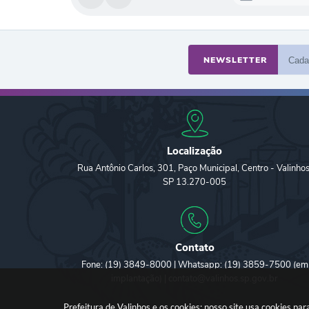
NEWSLETTER
Localização
Rua Antônio Carlos, 301, Paço Municipal, Centro - Valinhos
SP 13.270-005
Contato
Fone: (19) 3849-8000 | Whatsapp: (19) 3859-7500 (em
implantação) | contato@valinhos.sp.gov.br
Prefeitura de Valinhos e os cookies: nosso site usa cookies p