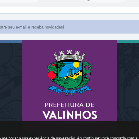
,
ara melhorar a sua experiência de navegação. Ao continuar você concorda com a