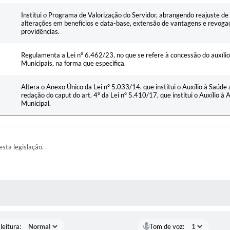
Institui o Programa de Valorização do Servidor, abrangendo reajuste de
alterações em benefícios e data-base, extensão de vantagens e revoga
providências.
Regulamenta a Lei nº 6.462/23, no que se refere à concessão do auxíli
Municipais, na forma que especifica.
Altera o Anexo Único da Lei nº 5.033/14, que institui o Auxílio à Saúde 
redação do caput do art. 4º da Lei nº 5.410/17, que institui o Auxílio à
Municipal.
esta legislação.
AS MÍDIAS
leitura:
Tom de voz: