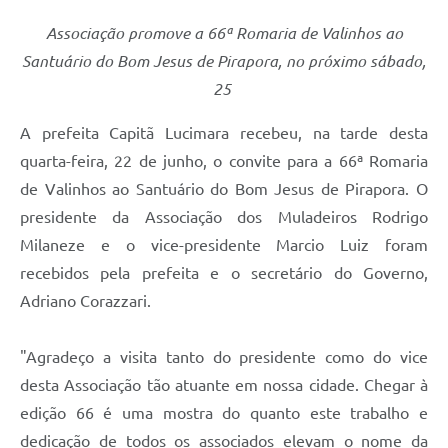
A Prefeitura
Associação promove a 66ª Romaria de Valinhos ao
Santuário do Bom Jesus de Pirapora, no próximo sábado,
Enquete
25
Jornal
A prefeita Capitã Lucimara recebeu, na tarde desta
Agenda
quarta-feira, 22 de junho, o convite para a 66ª Romaria
SIC
de Valinhos ao Santuário do Bom Jesus de Pirapora. O
presidente da Associação dos Muladeiros Rodrigo
Contato
Milaneze e o vice-presidente Marcio Luiz foram
recebidos pela prefeita e o secretário do Governo,
Adriano Corazzari.
"Agradeço a visita tanto do presidente como do vice
desta Associação tão atuante em nossa cidade. Chegar à
edição 66 é uma mostra do quanto este trabalho e
dedicação de todos os associados elevam o nome da