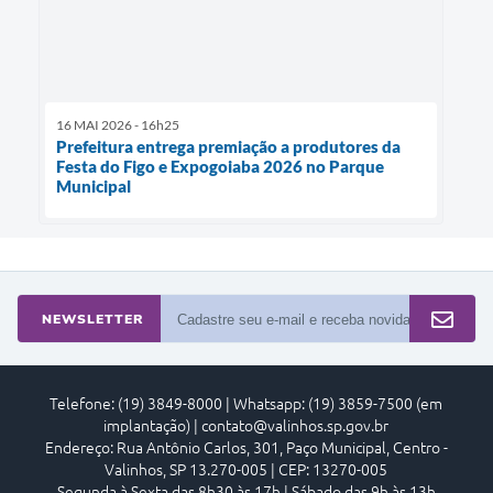
16 MAI 2026 - 16h25
Prefeitura entrega premiação a produtores da
Festa do Figo e Expogoiaba 2026 no Parque
Municipal
NEWSLETTER
Telefone: (19) 3849-8000 | Whatsapp: (19) 3859-7500 (em
implantação) | contato@valinhos.sp.gov.br
Endereço: Rua Antônio Carlos, 301, Paço Municipal, Centro -
Valinhos, SP 13.270-005 | CEP: 13270-005
Segunda à Sexta das 8h30 às 17h | Sábado das 9h às 13h