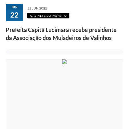
Secretarias
JUN
22 JUN 2022
22
Atos Oficiais
GABINETE DO PREFEITO
Legislação
Prefeita Capitã Lucimara recebe presidente
da Associação dos Muladeiros de Valinhos
Transparência
Programa Famílias Fortes
Notícias
Contratação de estagiário - estudante de Direito -
Procuradoria do Município de Valinhos
Vagas de emprego no PAT Valinhos
Contratos
Galeria de Fotos
Audiências Públicas