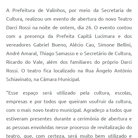
A Prefeitura
A Prefeitura de Valinhos, por meio da Secretaria de
Cultura, realizou um evento de abertura do novo Teatro
Enquete
Darci Rossi na noite de ontem, dia 26. O evento contou
Jornal
com a presença da Prefeita Capitã Lucimara e dos
vereadores Gabriel Bueno, Alécio Cau, Simone Bellini,
Agenda
André Amaral, Thiago Samasso e o Secretário de Cultura,
SIC
Ricardo do Vale, além dos familiares do próprio Darci
Contato
Rossi. O teatro fica localizado na Rua Ângelo Antônio
Schiavinato, na Câmara Municipal.
“Esse espaço será utilizado pela cultura, escolas,
empresas e por todos que queiram usufruir da cultura,
com o mais novo teatro municipal. Agradeço a todos que
estiveram presentes durante a cerimônia de abertura e
as pessoas envolvidas nesse processo de revitalização do
teatro, que, com certeza, será muito bem utilizado e