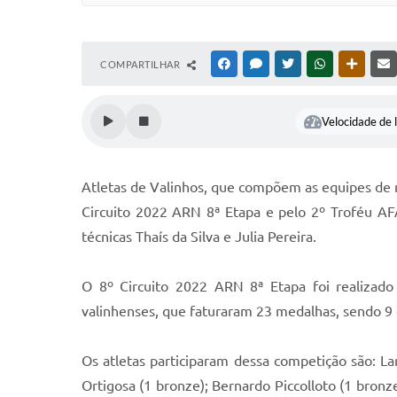
COMPARTILHAR
FACEBOOK
MESSENGER
TWITTER
WHATSAPP
OUTRAS
Velocidade de l
Atletas de Valinhos, que compõem as equipes de n
Circuito 2022 ARN 8ª Etapa e pelo 2º Troféu AF
técnicas Thaís da Silva e Julia Pereira.
O 8º Circuito 2022 ARN 8ª Etapa foi realizad
valinhenses, que faturaram 23 medalhas, sendo 9 
Os atletas participaram dessa competição são: Lara
Ortigosa (1 bronze); Bernardo Piccolloto (1 bronze